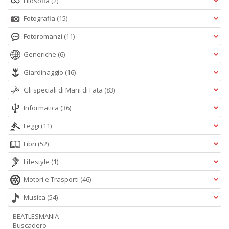
Filosofia
(2)
ci
d
Fotografia
(15)
ga
G
Fotoromanzi
(11)
M
n
Generiche
(6)
+
Giardinaggio
(16)
D
Gli speciali di Mani di Fata
(83)
Informatica
(36)
Leggi
(11)
C
G
Libri
(52)
n
+
Lifestyle
(1)
D
Motori e Trasporti
(46)
Musica
(54)
BEATLESMANIA
Buscadero
S