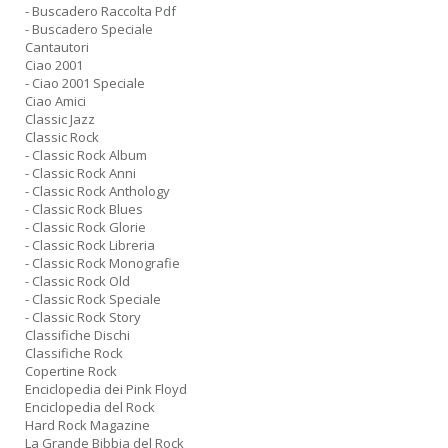
- Buscadero Raccolta Pdf
e
- Buscadero Speciale
t
Cantautori
D
Ciao 2001
M
- Ciao 2001 Speciale
n
Ciao Amici
+
Classic Jazz
D
Classic Rock
- Classic Rock Album
- Classic Rock Anni
- Classic Rock Anthology
- Classic Rock Blues
- Classic Rock Glorie
- Classic Rock Libreria
- Classic Rock Monografie
- Classic Rock Old
A
- Classic Rock Speciale
L
- Classic Rock Story
O
Classifiche Dischi
C
Classifiche Rock
n
Copertine Rock
Enciclopedia dei Pink Floyd
Enciclopedia del Rock
Hard Rock Magazine
La Grande Bibbia del Rock