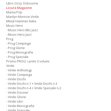
Libro Ozzy Osbourne
Locura Magazine
Mania Pop
Marilyn Monroe Vinile
Metal Hammer Italia
Music Hero
- Music Hero Bbc Jazz
- Music Hero Jazz
Prog
- Prog Compiega
- Prog Glorie
- Prog Monografie
- Prog Speciale
Promo PROG: i primi 3 volumi
Vinile
- Vinile Anthology
- Vinile Compiega
- Vinile Dischi
- Vinile Dischi n.1 + Vinile Dischi n.3
- Vinile Dischi n.4 + Vinile Speciale n.2
- Vinile Dossier
- Vinile Glorie
- Vinile Libri
- Vinile Monografie
- Vinile Speciale