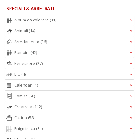
n
+
SPECIALI & ARRETRATI
D
Album da colorare
(31)
Animali
(14)
Arredamento
(36)
Li
Bambini
(42)
De
al
Benessere
(27)
M
n
Bici
(4)
+
Calendari
(1)
D
Comics
(50)
Creatività
(112)
Cucina
(58)
Enigmistica
(84)
L