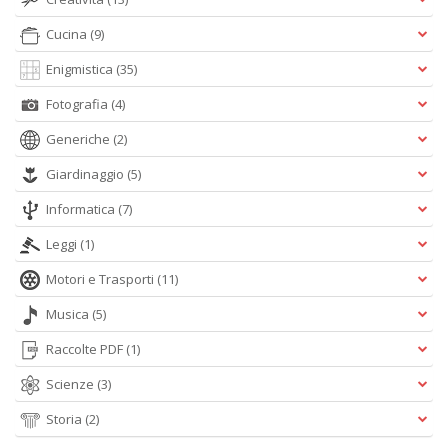
Cucina
(9)
Enigmistica
(35)
Fi
a
Fotografia
(4)
p
c
Generiche
(2)
Pr
Giardinaggio
(5)
P
C
Informatica
(7)
S
n
Leggi
(1)
+
D
Motori e Trasporti
(11)
Musica
(5)
Raccolte PDF
(1)
P
Scienze
(3)
C
R
Storia
(2)
S