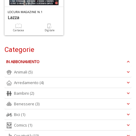
S
LOCURA MAGAZINE N.1
p
Lazza
u
a
Cartacea
Digitale
-
C
Categorie
IN ABBONAMENTO
Animali
(5)
Arredamento
(4)
A
Bambini
(2)
a
a
Benessere
(3)
P
C
Bici
(1)
Comics
(1)
Creatività
(13)