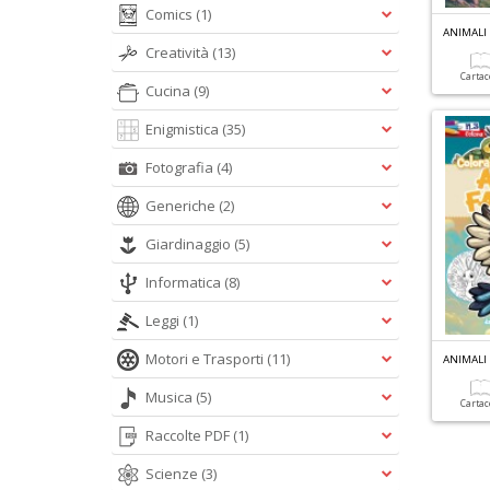
Comics
(1)
Creatività
(13)
Carta
Cucina
(9)
Enigmistica
(35)
Fotografia
(4)
Generiche
(2)
Giardinaggio
(5)
Informatica
(8)
Leggi
(1)
Motori e Trasporti
(11)
Musica
(5)
Carta
Raccolte PDF
(1)
Scienze
(3)