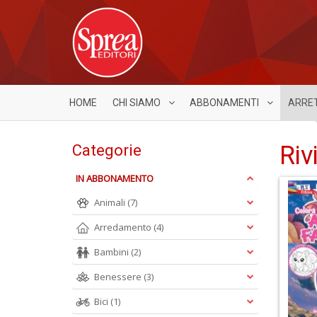
HOME
CHI SIAMO
ABBONAMENTI
ARRE
Riv
Categorie
IN ABBONAMENTO
Animali
(7)
Arredamento
(4)
Bambini
(2)
Benessere
(3)
Bici
(1)