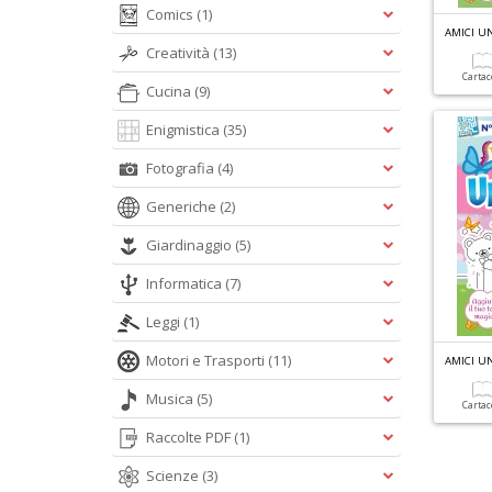
Comics
(1)
AMICI U
Creatività
(13)
Carta
Cucina
(9)
Enigmistica
(35)
Fotografia
(4)
Generiche
(2)
Giardinaggio
(5)
Informatica
(7)
Leggi
(1)
Motori e Trasporti
(11)
AMICI U
Musica
(5)
Carta
Raccolte PDF
(1)
Scienze
(3)