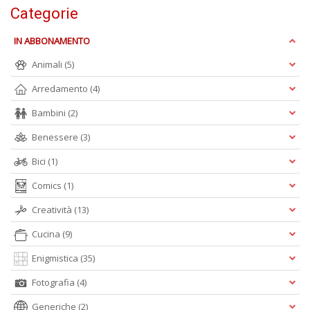
Categorie
g
Pr
Fi
IN ABBONAMENTO
n
Animali
(5)
+
D
Arredamento
(4)
Bambini
(2)
Benessere
(3)
M
Bici
(1)
C
H
Comics
(1)
n
+
Creatività
(13)
D
Cucina
(9)
Enigmistica
(35)
Fotografia
(4)
L
Generiche
(2)
G