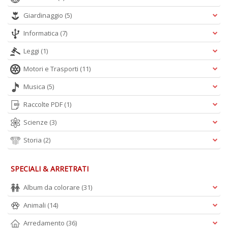
d
Giardinaggio
(5)
U
B
Informatica
(7)
C
la
Leggi
(1)
S
n
Motori e Trasporti
(11)
+
Musica
(5)
D
Raccolte PDF
(1)
Scienze
(3)
Storia
(2)
SPECIALI & ARRETRATI
A
L
Album da colorare
(31)
O
C
Animali
(14)
n
Arredamento
(36)