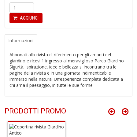
AGGIUNGI
G
M
H
Informazioni
n
+
Abbonati alla rivista di riferimento per gli amanti del
D
giardino e ricevi 1 ingresso al meraviglioso Parco Giardino
Sigurtà. Ispirazione, idee e bellezza si incontrano tra le
pagine della rivista e in una giornata indimenticabile
immerso nella natura. Un’esperienza completa dedicata a
chi ama il paesaggio, in tutte le sue forme.
G
S
S
I
PRODOTTI PROMO
n
+
D