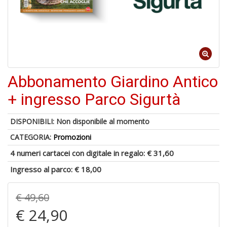
4
n
in
di
Abbonamento Giardino Antico
+ ingresso Parco Sigurtà
DISPONIBILI:
Non disponibile al momento
4
CATEGORIA:
Promozioni
n
4 numeri cartacei con digitale in regalo:
€ 31,60
c
c
Ingresso al parco:
€ 18,00
di
in
r
€ 49,60
€ 24,90