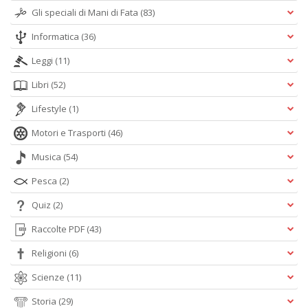
n
Gli speciali di Mani di Fata
(83)
+
D
Informatica
(36)
Leggi
(11)
Libri
(52)
Lifestyle
(1)
Motori e Trasporti
(46)
A
Musica
(54)
L
O
Pesca
(2)
C
n
Quiz
(2)
Raccolte PDF
(43)
Religioni
(6)
Scienze
(11)
Storia
(29)