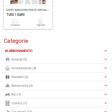
G
ATTO MAGAZINE RAZZE SPECIALE N.14
Tutti I Gatti
A
di
a
Cartacea
Digitale
a
R
Categorie
IN ABBONAMENTO
Animali
(5)
5
Arredamento
(4)
n
in
Bambini
(2)
di
Benessere
(3)
Bici
(1)
Comics
(1)
Creatività
(13)