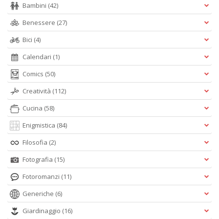
A
Bambini
(42)
f
B
Benessere
(27)
T
G
Bici
(4)
n
Calendari
(1)
+
D
Comics
(50)
Creatività
(112)
Cucina
(58)
D
Enigmistica
(84)
Q
n
Filosofia
(2)
+
D
Fotografia
(15)
Fotoromanzi
(11)
Generiche
(6)
C
Giardinaggio
(16)
G