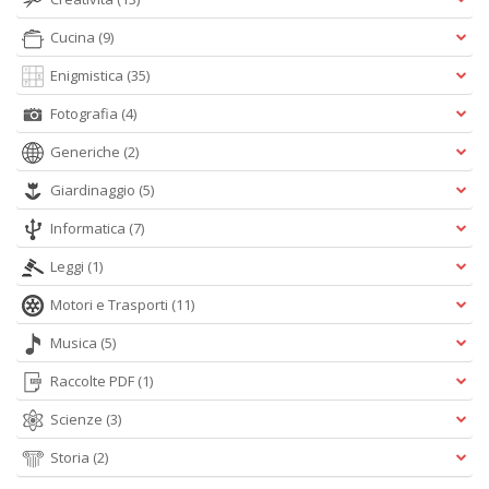
P
Cucina
(9)
pi
Enigmistica
(35)
r
R
Fotografia
(4)
T
S
Generiche
(2)
P
Pi
Giardinaggio
(5)
n
+
Informatica
(7)
D
Leggi
(1)
Motori e Trasporti
(11)
Musica
(5)
D
Raccolte PDF
(1)
G
St
Scienze
(3)
M
S
Storia
(2)
n
+