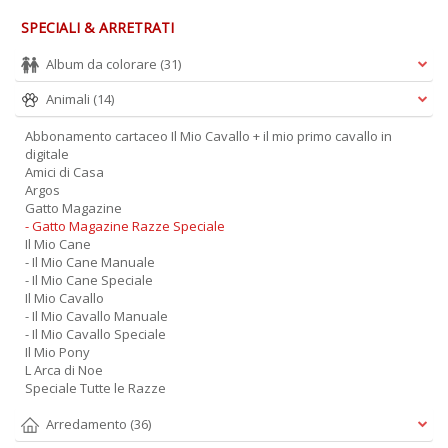
D
SPECIALI & ARRETRATI
Album da colorare
(31)
Animali
(14)
A
Abbonamento cartaceo Il Mio Cavallo + il mio primo cavallo in
d
digitale
p
Amici di Casa
P
Argos
Gatto Magazine
D
- Gatto Magazine Razze Speciale
M
Il Mio Cane
n
- Il Mio Cane Manuale
+
- Il Mio Cane Speciale
D
Il Mio Cavallo
- Il Mio Cavallo Manuale
- Il Mio Cavallo Speciale
Il Mio Pony
L Arca di Noe
Speciale Tutte le Razze
Arredamento
(36)