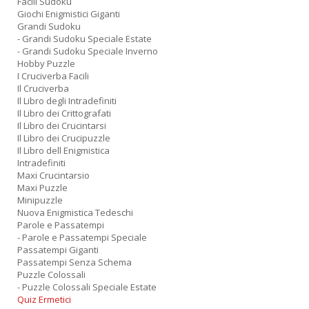
Facili Sudoku
Giochi Enigmistici Giganti
Grandi Sudoku
- Grandi Sudoku Speciale Estate
- Grandi Sudoku Speciale Inverno
Hobby Puzzle
I Cruciverba Facili
Il Cruciverba
Il Libro degli Intradefiniti
Il Libro dei Crittografati
Il Libro dei Crucintarsi
Il Libro dei Crucipuzzle
Il Libro dell Enigmistica
Intradefiniti
Maxi Crucintarsio
Maxi Puzzle
Minipuzzle
Nuova Enigmistica Tedeschi
Parole e Passatempi
- Parole e Passatempi Speciale
Passatempi Giganti
Passatempi Senza Schema
Puzzle Colossali
- Puzzle Colossali Speciale Estate
Quiz Ermetici