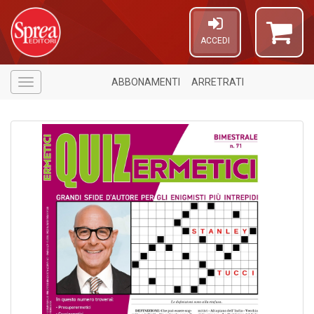
ACCEDI
ABBONAMENTI
ARRETRATI
Menù
A
a
a
C
in
D