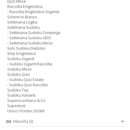
Quiz Mese
Raccolta Enigmistica
- Raccolta Enigmistica Gigante
Schemi in Bianco
Settimana Logika
Settimana Sudoku
- Settimana Sudoku Compiega
- Settimana Sudoku GDO
- Settimana Sudoku Mese
Solo Sudoku Diabolici
Stop Enigmistica
Sudoku Giganti
- Sudoku Giganti Raccolta
Sudoku Mese
Sudoku Quiz
- Sudoku Quiz Estate
- Sudoku Quiz Raccolta
Sudoku Top
Sudoku Varianti
Supercrucintarsi & Co.
Supertosti
Unisci i Puntini 20.000
Filosofia
(2)