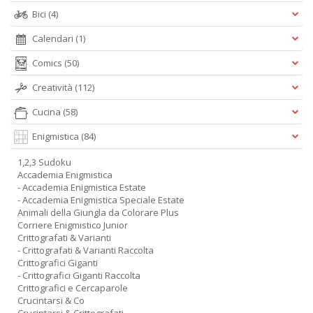
Bici
(4)
Calendari
(1)
Comics
(50)
Creatività
(112)
Cucina
(58)
Enigmistica
(84)
1,2,3 Sudoku
Accademia Enigmistica
- Accademia Enigmistica Estate
- Accademia Enigmistica Speciale Estate
Animali della Giungla da Colorare Plus
Corriere Enigmistico Junior
Crittografati & Varianti
- Crittografati & Varianti Raccolta
Crittografici Giganti
- Crittografici Giganti Raccolta
Crittografici e Cercaparole
Crucintarsi & Co