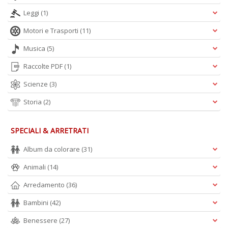
Leggi
(1)
Motori e Trasporti
(11)
Musica
(5)
A
Raccolte PDF
(1)
L
O
Scienze
(3)
C
n
Storia
(2)
SPECIALI & ARRETRATI
Album da colorare
(31)
Animali
(14)
Arredamento
(36)
Bambini
(42)
Benessere
(27)