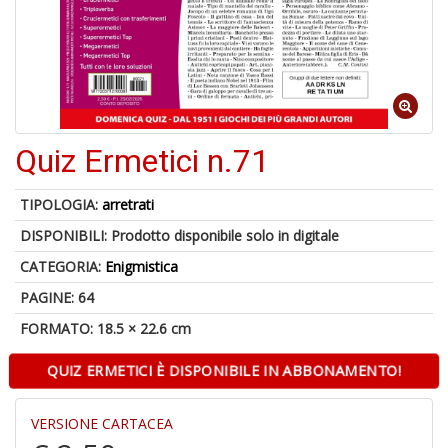
6
n
Quiz Ermetici n.71
in
di
TIPOLOGIA:
arretrati
DISPONIBILI:
Prodotto disponibile solo in digitale
CATEGORIA:
Enigmistica
PAGINE: 64
4
n
FORMATO: 18.5 × 22.6 cm
in
di
QUIZ ERMETICI È DISPONIBILE IN ABBONAMENTO!
VERSIONE CARTACEA