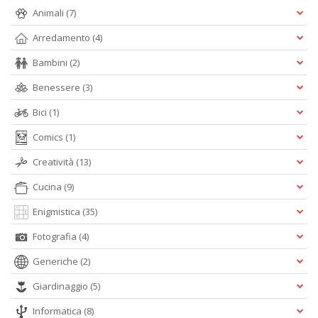
P
Animali
(7)
F
n
Arredamento
(4)
+
Bambini
(2)
D
Benessere
(3)
Bici
(1)
Comics
(1)
R
+
Creatività
(13)
ki
2
Cucina
(9)
m
Pr
Enigmistica
(35)
P
Fotografia
(4)
C
n
Generiche
(2)
+
D
Giardinaggio
(5)
Informatica
(8)