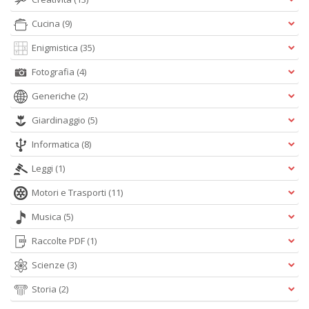
S
C
Cucina
(9)
Enigmistica
(35)
Fotografia
(4)
Generiche
(2)
Giardinaggio
(5)
L
Informatica
(8)
v
F
Leggi
(1)
Tu
p
Motori e Trasporti
(11)
C
G
Musica
(5)
n
+
Raccolte PDF
(1)
D
Scienze
(3)
Storia
(2)