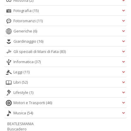
Filosofia
(2)
+
Fotografia
(15)
D
Fotoromanzi
(11)
Generiche
(6)
Giardinaggio
(16)
Gli speciali di Mani di Fata
(83)
C
Informatica
(37)
G
n
Leggi
(11)
+
D
Libri
(52)
Lifestyle
(1)
Motori e Trasporti
(46)
Musica
(54)
Cr
G
BEATLESMANIA
n
Buscadero
+