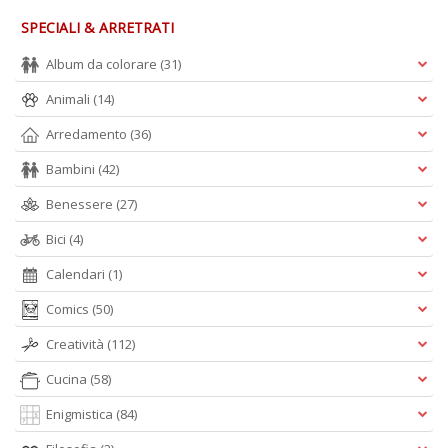
SPECIALI & ARRETRATI
I
l'
Album da colorare
(31)
H
K
Animali
(14)
E
n
Arredamento
(36)
+
D
Bambini
(42)
Benessere
(27)
Bici
(4)
Calendari
(1)
li
of
Comics
(50)
M
2
Creatività
(112)
Il
M
Cucina
(58)
C
I
Enigmistica
(84)
M
n