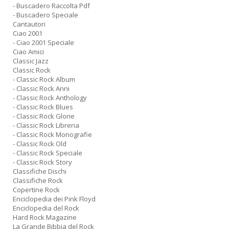
- Buscadero Raccolta Pdf
D
- Buscadero Speciale
Cantautori
Ciao 2001
- Ciao 2001 Speciale
Ciao Amici
Classic Jazz
S
Classic Rock
G
- Classic Rock Album
n
- Classic Rock Anni
+
- Classic Rock Anthology
D
- Classic Rock Blues
- Classic Rock Glorie
- Classic Rock Libreria
- Classic Rock Monografie
- Classic Rock Old
- Classic Rock Speciale
- Classic Rock Story
Classifiche Dischi
Classifiche Rock
A
Copertine Rock
L
Enciclopedia dei Pink Floyd
O
Enciclopedia del Rock
Hard Rock Magazine
C
La Grande Bibbia del Rock
n