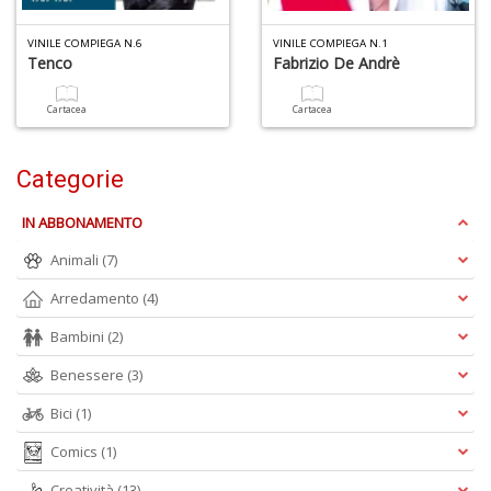
U
VINILE COMPIEGA N.6
VINILE COMPIEGA N.1
Tenco
Fabrizio De Andrè
a
di
di
Cartacea
Cartacea
A
Categorie
IN ABBONAMENTO
Animali
(7)
Arredamento
(4)
Bambini
(2)
1
f
Benessere
(3)
d
Bici
(1)
L
M
Comics
(1)
B
+
Creatività
(13)