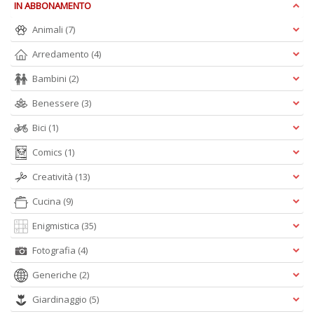
IN ABBONAMENTO
Animali
(7)
Arredamento
(4)
I
Bambini
(2)
s
d
Benessere
(3)
p
H
Bici
(1)
K
2
Comics
(1)
n
Creatività
(13)
+
D
Cucina
(9)
Enigmistica
(35)
Fotografia
(4)
G
Generiche
(2)
e
b
Giardinaggio
(5)
c