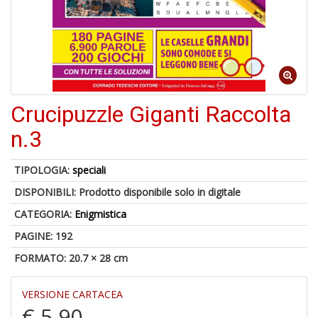
1
n
in
di
Crucipuzzle Giganti Raccolta
n.3
6
n
TIPOLOGIA:
speciali
in
di
DISPONIBILI:
Prodotto disponibile solo in digitale
CATEGORIA:
Enigmistica
PAGINE: 192
FORMATO: 20.7 × 28 cm
VERSIONE CARTACEA
C
€ 5,90
M