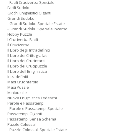
- Facili Cruciverba Speciale
Facili Sudoku
Giochi Enigmistici Giganti
Grandi Sudoku
- Grandi Sudoku Speciale Estate
- Grandi Sudoku Speciale Inverno
Hobby Puzzle
I Cruciverba Facili
Il Cruciverba
Il Libro degli Intradefiniti
Il Libro dei Crittografati
Il Libro dei Crucintarsi
Il Libro dei Crucipuzzle
Il Libro dell Enigmistica
Intradefiniti
Maxi Crucintarsio
Maxi Puzzle
Minipuzzle
Nuova Enigmistica Tedeschi
Parole e Passatempi
- Parole e Passatempi Speciale
Passatempi Giganti
Passatempi Senza Schema
Puzzle Colossali
- Puzzle Colossali Speciale Estate