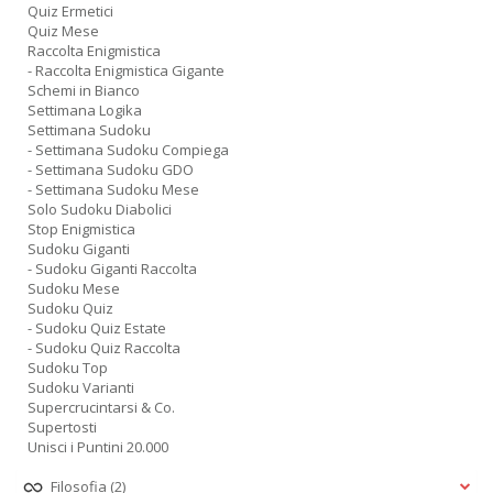
Quiz Ermetici
Quiz Mese
Raccolta Enigmistica
- Raccolta Enigmistica Gigante
Schemi in Bianco
Settimana Logika
Settimana Sudoku
- Settimana Sudoku Compiega
- Settimana Sudoku GDO
- Settimana Sudoku Mese
Solo Sudoku Diabolici
Stop Enigmistica
Sudoku Giganti
- Sudoku Giganti Raccolta
Sudoku Mese
Sudoku Quiz
- Sudoku Quiz Estate
- Sudoku Quiz Raccolta
Sudoku Top
Sudoku Varianti
Supercrucintarsi & Co.
Supertosti
Unisci i Puntini 20.000
Filosofia
(2)