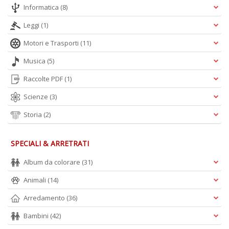
in
Informatica
(8)
a
P
Leggi
(1)
V
Motori e Trasporti
(11)
n
+
Musica
(5)
D
Raccolte PDF
(1)
Scienze
(3)
Storia
(2)
SPECIALI & ARRETRATI
A
L
Album da colorare
(31)
O
C
Animali
(14)
n
Arredamento
(36)
Bambini
(42)