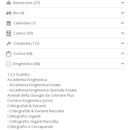
Benessere
(27)
Bici
(4)
Calendari
(1)
Comics
(50)
Creatività
(112)
Cucina
(58)
Enigmistica
(84)
1,2,3 Sudoku
Accademia Enigmistica
- Accademia Enigmistica Estate
- Accademia Enigmistica Speciale Estate
Animali della Giungla da Colorare Plus
Corriere Enigmistico Junior
Crittografati & Varianti
- Crittografati & Varianti Raccolta
Crittografici Giganti
- Crittografici Giganti Raccolta
Crittografici e Cercaparole