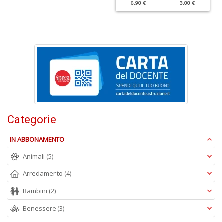
6.90 €
3.00 €
Il
m
c
7
a
G
F
n
+
Categorie
D
IN ABBONAMENTO
Animali
(5)
Arredamento
(4)
Bambini
(2)
A
Benessere
(3)
n