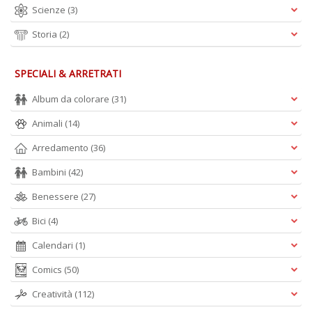
Scienze
(3)
I
L
Storia
(2)
P
C
n
SPECIALI & ARRETRATI
+
D
Album da colorare
(31)
Animali
(14)
Arredamento
(36)
Bambini
(42)
Benessere
(27)
A
Bici
(4)
L
O
Calendari
(1)
C
n
Comics
(50)
Creatività
(112)