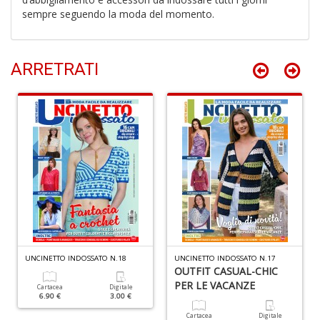
sempre seguendo la moda del momento.
Fa
ARRETRATI
C
S
n
+
D
G
H
A
C
R
UNCINETTO INDOSSATO N.18
UNCINETTO INDOSSATO N.17
OUTFIT CASUAL-CHIC
n
PER LE VACANZE
+
Cartacea
Digitale
6.90 €
3.00 €
D
Cartacea
Digitale