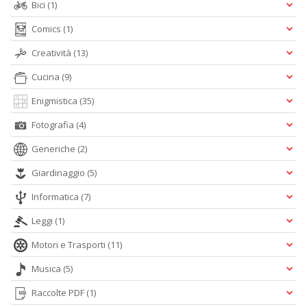
c
Bici
(1)
d
C
Comics
(1)
F
Creatività
(13)
n
+
Cucina
(9)
D
Enigmistica
(35)
Fotografia
(4)
Generiche
(2)
D
Q
Giardinaggio
(5)
n
+
Informatica
(7)
D
Leggi
(1)
Motori e Trasporti
(11)
Musica
(5)
P
di
Raccolte PDF
(1)
fi