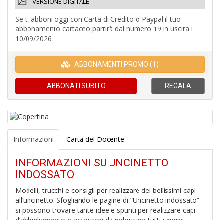
VERSIONE DIGITALE
1
Se ti abboni oggi con Carta di Credito o Paypal il tuo
n
abbonamento cartaceo partirà dal numero 19 in uscita il
in
10/09/2026
di
ABBONAMENTI PROMO (1)
ABBONATI
SUBITO
REGALA
P
M
Informazioni
Carta del Docente
6
f
INFORMAZIONI SU UNCINETTO
+
INDOSSATO
di
c
Modelli, trucchi e consigli per realizzare dei bellissimi capi
all’uncinetto. Sfogliando le pagine di “Uncinetto indossato”
si possono trovare tante idee e spunti per realizzare capi
d’abbigliamento e accessori da indossare tutti i giorni