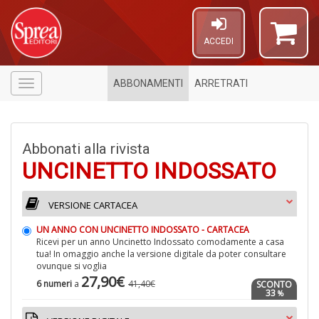
ACCEDI
ABBONAMENTI
ARRETRATI
Menù
Abbonati alla rivista
UNCINETTO INDOSSATO
VERSIONE CARTACEA
1
n
UN ANNO CON UNCINETTO INDOSSATO - CARTACEA
in
Ricevi per un anno Uncinetto Indossato comodamente a casa
di
tua! In omaggio anche la versione digitale da poter consultare
ovunque si voglia
27,90€
6 numeri
a
41,40€
SCONTO
33
%