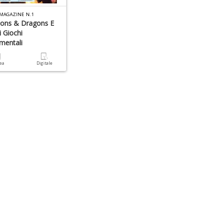
MAGAZINE N.1
ons & Dragons E
ri Giochi
mentali
cea
Digitale