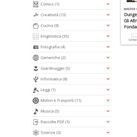
Comics
(1)
MASTER 
Dunge
Creatività
(13)
Gli Alt
Cucina
(9)
Fonda
Enigmistica
(35)
Carta
Fotografia
(4)
Generiche
(2)
Giardinaggio
(5)
Informatica
(8)
Leggi
(1)
Motori e Trasporti
(11)
Musica
(5)
Raccolte PDF
(1)
Scienze
(3)