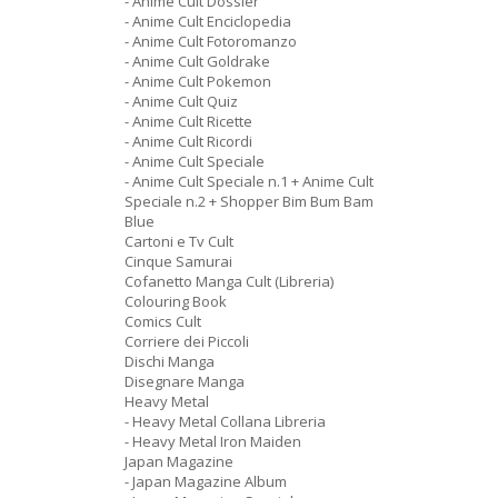
- Anime Cult Dossier
- Anime Cult Enciclopedia
- Anime Cult Fotoromanzo
- Anime Cult Goldrake
- Anime Cult Pokemon
- Anime Cult Quiz
- Anime Cult Ricette
- Anime Cult Ricordi
- Anime Cult Speciale
- Anime Cult Speciale n.1 + Anime Cult
Speciale n.2 + Shopper Bim Bum Bam
Blue
Cartoni e Tv Cult
Cinque Samurai
Cofanetto Manga Cult (Libreria)
Colouring Book
Comics Cult
Corriere dei Piccoli
Dischi Manga
Disegnare Manga
Heavy Metal
- Heavy Metal Collana Libreria
- Heavy Metal Iron Maiden
Japan Magazine
- Japan Magazine Album