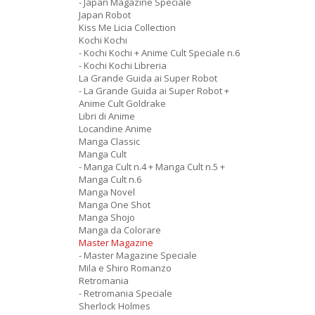
- Japan Magazine Speciale
Japan Robot
Kiss Me Licia Collection
Kochi Kochi
- Kochi Kochi + Anime Cult Speciale n.6
- Kochi Kochi Libreria
La Grande Guida ai Super Robot
- La Grande Guida ai Super Robot +
Anime Cult Goldrake
Libri di Anime
Locandine Anime
Manga Classic
Manga Cult
- Manga Cult n.4 + Manga Cult n.5 +
Manga Cult n.6
Manga Novel
Manga One Shot
Manga Shojo
Manga da Colorare
Master Magazine
- Master Magazine Speciale
Mila e Shiro Romanzo
Retromania
- Retromania Speciale
Sherlock Holmes