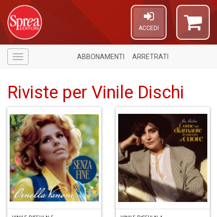
ACCEDI
ABBONAMENTI
ARRETRATI
Menù
Riviste per Vinile Dischi
U
a
c
S
S
Di