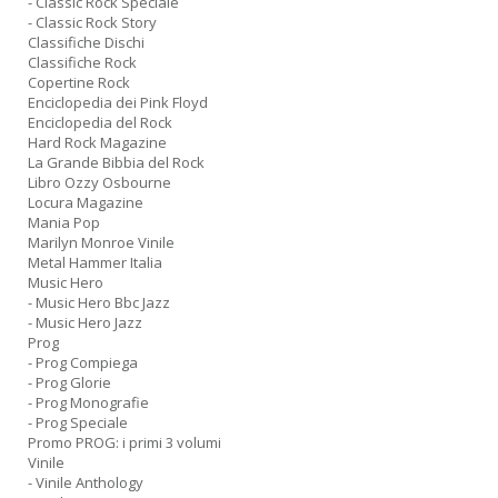
- Classic Rock Speciale
- Classic Rock Story
Classifiche Dischi
Classifiche Rock
Copertine Rock
Enciclopedia dei Pink Floyd
Enciclopedia del Rock
Hard Rock Magazine
La Grande Bibbia del Rock
Libro Ozzy Osbourne
Locura Magazine
Mania Pop
Marilyn Monroe Vinile
Metal Hammer Italia
Music Hero
- Music Hero Bbc Jazz
- Music Hero Jazz
Prog
- Prog Compiega
- Prog Glorie
- Prog Monografie
- Prog Speciale
Promo PROG: i primi 3 volumi
Vinile
- Vinile Anthology