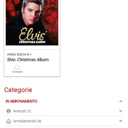
G
R
VINILE DISCHI N.1
p
Elvis: Christmas Album
il
m
Cartacea
B
S
n
Categorie
+
D
IN ABBONAMENTO
Animali
(7)
Arredamento
(4)