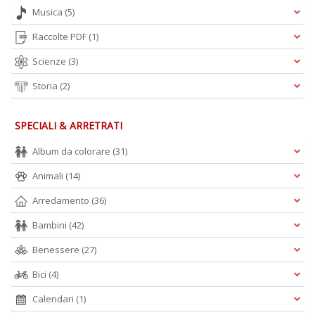
Musica
(5)
Raccolte PDF
(1)
Scienze
(3)
Storia
(2)
S
l'
c
SPECIALI & ARRETRATI
i
m
Album da colorare
(31)
V
lo
Animali
(14)
Y
n
Arredamento
(36)
+
D
Bambini
(42)
Benessere
(27)
Bici
(4)
Fr
Calendari
(1)
e