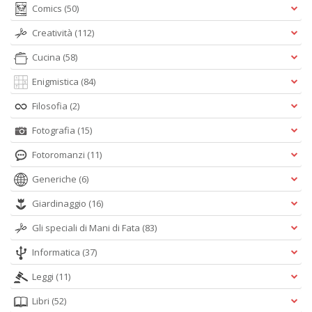
S
Comics
(50)
V
Creatività
(112)
D
D
Cucina
(58)
in
D
Enigmistica
(84)
n
+
Filosofia
(2)
D
Fotografia
(15)
Fotoromanzi
(11)
Generiche
(6)
S
Giardinaggio
(16)
I
Il
Gli speciali di Mani di Fata
(83)
M
C
Informatica
(37)
n
+
Leggi
(11)
D
Libri
(52)