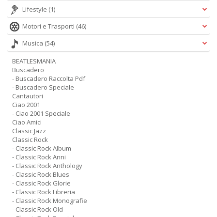
Lifestyle
(1)
Motori e Trasporti
(46)
Musica
(54)
BEATLESMANIA
A
Buscadero
L
- Buscadero Raccolta Pdf
O
- Buscadero Speciale
C
Cantautori
n
Ciao 2001
- Ciao 2001 Speciale
Ciao Amici
Classic Jazz
Classic Rock
- Classic Rock Album
- Classic Rock Anni
- Classic Rock Anthology
- Classic Rock Blues
- Classic Rock Glorie
- Classic Rock Libreria
- Classic Rock Monografie
- Classic Rock Old