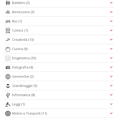
Bambini
(2)
S
V
Benessere
(3)
l
It
Bici
(1)
G
n
Comics
(1)
+
D
Creatività
(13)
Cucina
(9)
Enigmistica
(35)
Fotografia
(4)
B
I
Generiche
(2)
L
P
Giardinaggio
(5)
C
S
Informatica
(8)
n
+
Leggi
(1)
D
Motori e Trasporti
(11)