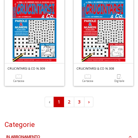
CRUCINTARSI & CO N.309
CRUCINTARSI & CO N.308
Cartacea
Cartacea
Digitale
‹
1
2
3
›
Categorie
IN ABBONAMENTO