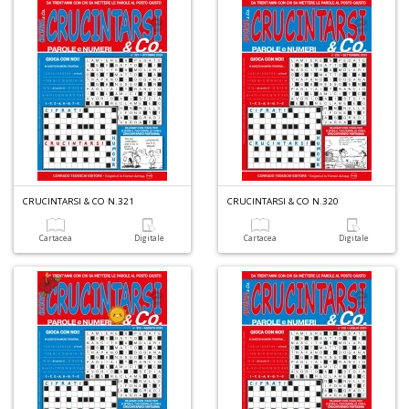
di
A
di
C
n
+
D
CRUCINTARSI & CO N.321
CRUCINTARSI & CO N.320
W
1
Cartacea
Digitale
Cartacea
Digitale
p
Il
M
C
I
n
+
D