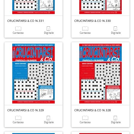
a
a
G
CRUCINTARSI & CO N.331
CRUCINTARSI & CO N.330
S
Cartacea
Digitale
Cartacea
Digitale
U
a
c
Y
&
re
CRUCINTARSI & CO N.329
CRUCINTARSI & CO N.328
Cartacea
Digitale
Cartacea
Digitale