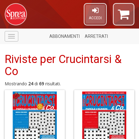
ACCEDI
ABBONAMENTI
ARRETRATI
Menù
Riviste per Crucintarsi &
Co
1
f
Mostrando
24
di
69
risultati.
A
di