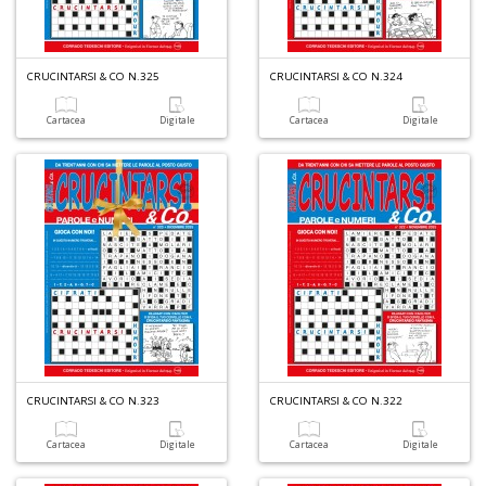
+
D
CRUCINTARSI & CO N.325
CRUCINTARSI & CO N.324
Cartacea
Digitale
Cartacea
Digitale
C
G
R
n
+
D
CRUCINTARSI & CO N.323
CRUCINTARSI & CO N.322
M
Cartacea
Digitale
Cartacea
Digitale
f
i