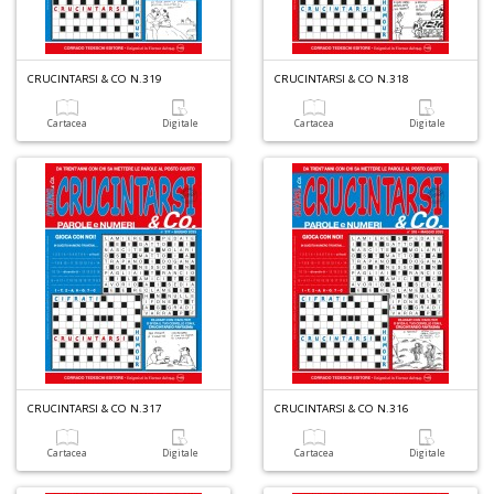
C
CRUCINTARSI & CO N.319
CRUCINTARSI & CO N.318
E
C
Cartacea
Digitale
Cartacea
Digitale
C
n
+
D
A
CRUCINTARSI & CO N.317
CRUCINTARSI & CO N.316
L
O
C
Cartacea
Digitale
Cartacea
Digitale
n