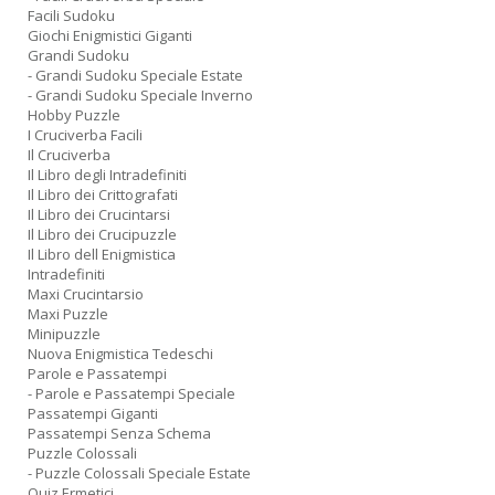
Facili Sudoku
Giochi Enigmistici Giganti
Grandi Sudoku
- Grandi Sudoku Speciale Estate
- Grandi Sudoku Speciale Inverno
Hobby Puzzle
I Cruciverba Facili
Il Cruciverba
Il Libro degli Intradefiniti
Il Libro dei Crittografati
Il Libro dei Crucintarsi
Il Libro dei Crucipuzzle
Il Libro dell Enigmistica
Intradefiniti
Maxi Crucintarsio
Maxi Puzzle
Minipuzzle
Nuova Enigmistica Tedeschi
Parole e Passatempi
- Parole e Passatempi Speciale
Passatempi Giganti
Passatempi Senza Schema
Puzzle Colossali
- Puzzle Colossali Speciale Estate
Quiz Ermetici