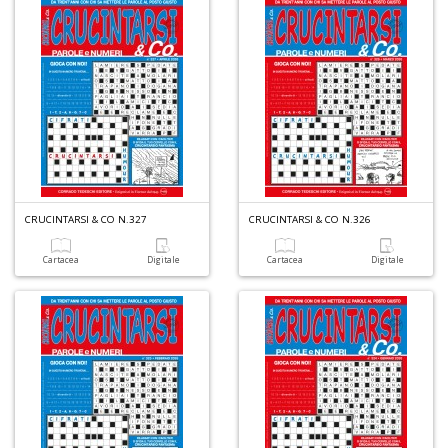
D
a
D
D
in
D
S
n
+
D
CRUCINTARSI & CO N.327
CRUCINTARSI & CO N.326
Cartacea
Digitale
Cartacea
Digitale
Il
s
s
S
a
n
S
n