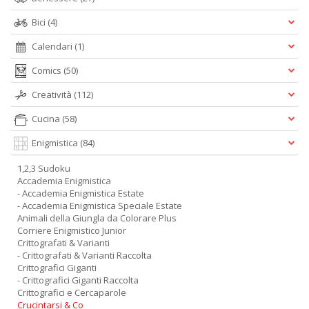
Bici
(4)
Calendari
(1)
Comics
(50)
Creatività
(112)
Cucina
(58)
Enigmistica
(84)
1,2,3 Sudoku
Accademia Enigmistica
- Accademia Enigmistica Estate
- Accademia Enigmistica Speciale Estate
Animali della Giungla da Colorare Plus
Corriere Enigmistico Junior
Crittografati & Varianti
- Crittografati & Varianti Raccolta
Crittografici Giganti
- Crittografici Giganti Raccolta
Crittografici e Cercaparole
Crucintarsi & Co