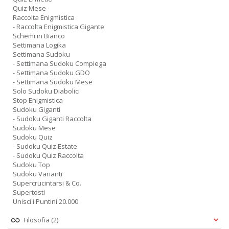
Quiz Mese
Raccolta Enigmistica
- Raccolta Enigmistica Gigante
Schemi in Bianco
Settimana Logika
Settimana Sudoku
- Settimana Sudoku Compiega
- Settimana Sudoku GDO
- Settimana Sudoku Mese
Solo Sudoku Diabolici
Stop Enigmistica
Sudoku Giganti
- Sudoku Giganti Raccolta
Sudoku Mese
Sudoku Quiz
- Sudoku Quiz Estate
- Sudoku Quiz Raccolta
Sudoku Top
Sudoku Varianti
Supercrucintarsi & Co.
Supertosti
Unisci i Puntini 20.000
Filosofia
(2)