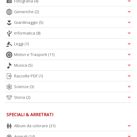
Fotografia
(4)
A
L
Generiche
(2)
O
C
Giardinaggio
(5)
n
Informatica
(8)
Leggi
(1)
Motori e Trasporti
(11)
Musica
(5)
Raccolte PDF
(1)
Scienze
(3)
Storia
(2)
SPECIALI & ARRETRATI
Album da colorare
(31)
Animali
(14)