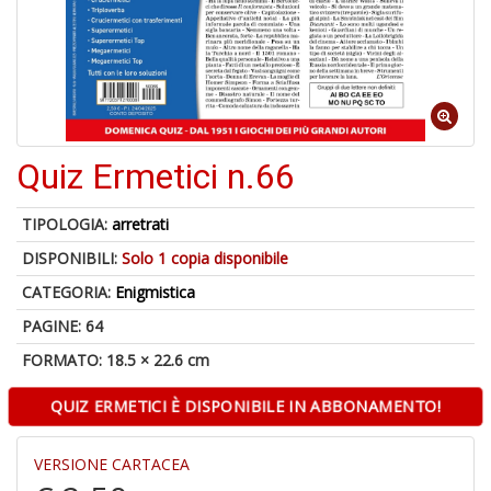
1
n
in
Quiz Ermetici n.66
di
TIPOLOGIA:
arretrati
DISPONIBILI:
Solo 1 copia disponibile
CATEGORIA:
Enigmistica
PAGINE: 64
U
a
FORMATO: 18.5 × 22.6 cm
di
a
QUIZ ERMETICI È DISPONIBILE IN ABBONAMENTO!
a
C
VERSIONE CARTACEA