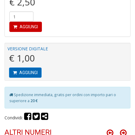
€ 2,50
AGGIUNGI
I
G
P
VERSIONE DIGITALE
C
€ 1,00
la
S
S
n
AGGIUNGI
+
D
Spedizione immediata, gratis per ordini con importo pari o
superiore a
20 €
L
Condividi:
G
S
ALTRI NUMERI
d