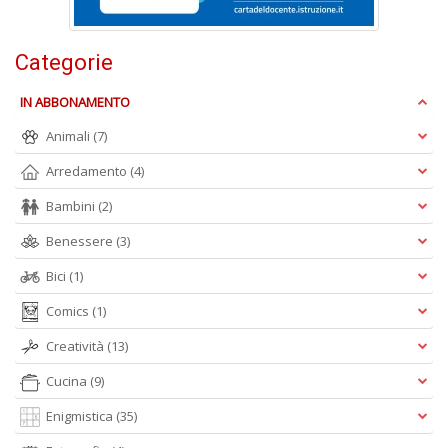
D
Categorie
IN ABBONAMENTO
C
Animali
(7)
ai
pi
Arredamento
(4)
D
D
Bambini
(2)
in
D
Benessere
(3)
n
+
Bici
(1)
D
Comics
(1)
Creatività
(13)
Cucina
(9)
Enigmistica
(35)