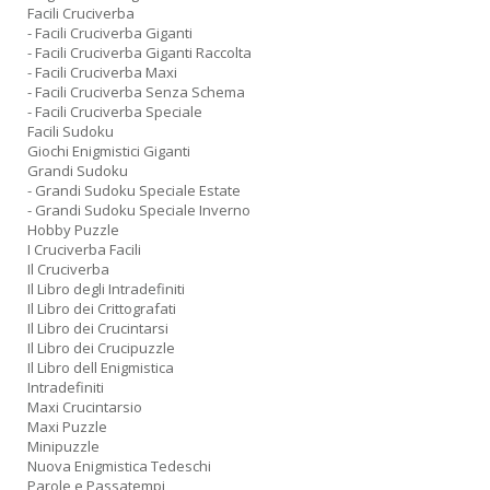
Facili Cruciverba
- Facili Cruciverba Giganti
- Facili Cruciverba Giganti Raccolta
- Facili Cruciverba Maxi
- Facili Cruciverba Senza Schema
- Facili Cruciverba Speciale
Facili Sudoku
Giochi Enigmistici Giganti
Grandi Sudoku
- Grandi Sudoku Speciale Estate
- Grandi Sudoku Speciale Inverno
Hobby Puzzle
I Cruciverba Facili
Il Cruciverba
Il Libro degli Intradefiniti
Il Libro dei Crittografati
Il Libro dei Crucintarsi
Il Libro dei Crucipuzzle
Il Libro dell Enigmistica
Intradefiniti
Maxi Crucintarsio
Maxi Puzzle
Minipuzzle
Nuova Enigmistica Tedeschi
Parole e Passatempi