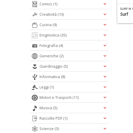
Comics
(1)
SURF N.
Surf
Creatività
(13)
Cucina
(9)
Enigmistica
(35)
Fotografia
(4)
Generiche
(2)
Giardinaggio
(5)
Informatica
(8)
Leggi
(1)
Motori e Trasporti
(11)
Musica
(5)
Raccolte PDF
(1)
Scienze
(3)