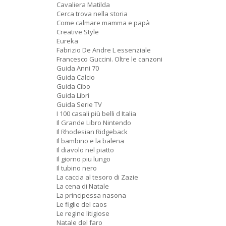
Cavaliera Matilda
Cerca trova nella storia
Come calmare mamma e papà
Creative Style
Eureka
Fabrizio De Andre L essenziale
Francesco Guccini. Oltre le canzoni
Guida Anni 70
Guida Calcio
Guida Cibo
Guida Libri
Guida Serie TV
I 100 casali più belli d Italia
Il Grande Libro Nintendo
Il Rhodesian Ridgeback
Il bambino e la balena
Il diavolo nel piatto
Il giorno piu lungo
Il tubino nero
La caccia al tesoro di Zazie
La cena di Natale
La principessa nasona
Le figlie del caos
Le regine litigiose
Natale del faro