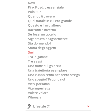
Navi
Pink Floyd. L essenziale
Polo Sud
Quando ti troverò
Quel natale in cui ero grande
Questo è il mio albero
Racconti d inverno
Se fossi un uccello
Signortutto e Signorniente
Sta dormendo?
Storia degli oggetti
Surf
Tra le gambe
Tre sassi
Una notte sul ghiaccio
Una traiettoria esemplare
Una zuppa cento per cento strega
Uno sbaglio? Proprio no!
Vieni parliamo
Vite imperfette
Volere volare
Whoosh
Lifestyle
(1)