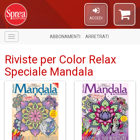
ACCEDI
ABBONAMENTI
ARRETRATI
Menù
Riviste per Color Relax
Speciale Mandala
1
n
in
di