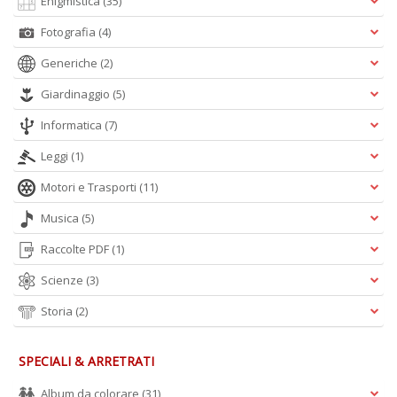
Enigmistica
(35)
n
+
Fotografia
(4)
D
Generiche
(2)
Giardinaggio
(5)
Informatica
(7)
Leggi
(1)
Motori e Trasporti
(11)
A
L
Musica
(5)
O
C
Raccolte PDF
(1)
n
Scienze
(3)
Storia
(2)
SPECIALI & ARRETRATI
Album da colorare
(31)