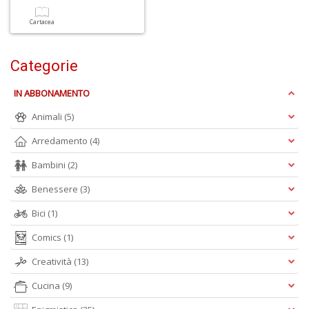
A
f
Cartacea
B
T
G
Categorie
n
+
IN ABBONAMENTO
D
Animali
(5)
Arredamento
(4)
D
Bambini
(2)
Q
Benessere
(3)
n
+
Bici
(1)
D
Comics
(1)
Creatività
(13)
Cucina
(9)
C
G