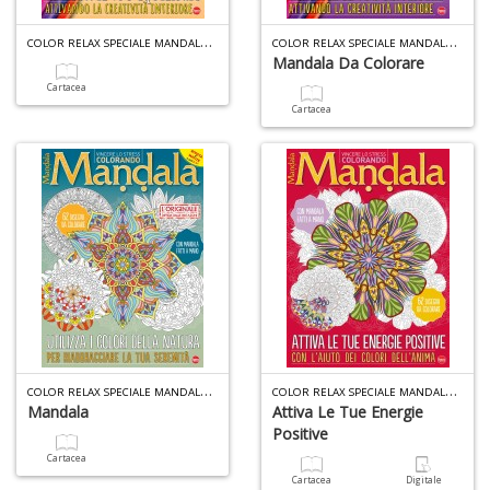
C
OLOR RELAX SPECIALE MANDALA N.17
C
OLOR RELAX SPECIALE MANDALA N.16
Mandala Da Colorare
A
di
Cartacea
a
Cartacea
a
R
5
n
in
di
C
OLOR RELAX SPECIALE MANDALA N.15
C
OLOR RELAX SPECIALE MANDALA N.14
Mandala
Attiva Le Tue Energie
Positive
Cartacea
Cartacea
Digitale