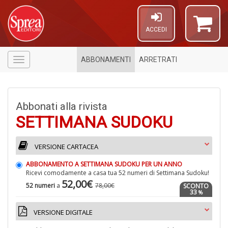
ACCEDI
ABBONAMENTI
ARRETRATI
Menù
Abbonati alla rivista
SETTIMANA SUDOKU
VERSIONE CARTACEA
ABBONAMENTO A SETTIMANA SUDOKU PER UN ANNO
Ricevi comodamente a casa tua 52 numeri di Settimana Sudoku!
52,00€
A
52 numeri
a
78,00€
SCONTO
33
%
di
a
VERSIONE DIGITALE
a
L