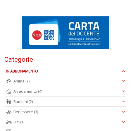
Y
&
R
M
n
+
D
Categorie
M
IN ABBONAMENTO
di
F
Animali
(7)
B
n
Arredamento
(4)
+
Bambini
(2)
D
Benessere
(3)
Bici
(1)