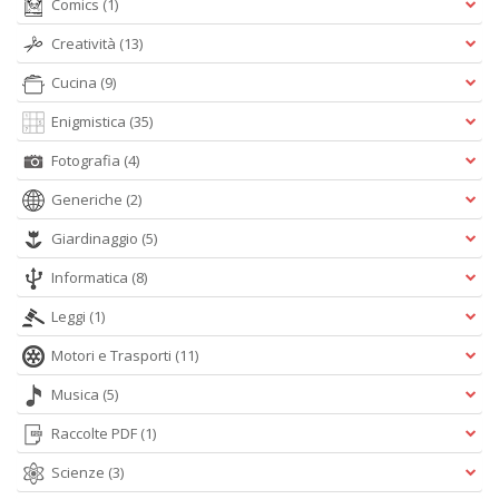
Comics
(1)
Creatività
(13)
L
Cucina
(9)
Il
n
Enigmistica
(35)
+
D
Fotografia
(4)
Generiche
(2)
Giardinaggio
(5)
Informatica
(8)
C
c
Leggi
(1)
la
p
Motori e Trasporti
(11)
t
A
Musica
(5)
n
+
Raccolte PDF
(1)
D
Scienze
(3)