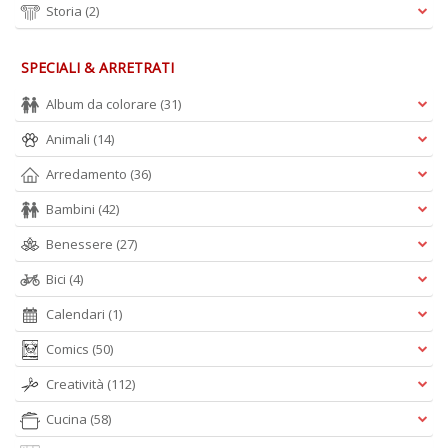
Storia
(2)
SPECIALI & ARRETRATI
W
e
Album da colorare
(31)
i
s
Animali
(14)
p
s
Arredamento
(36)
i
la
Bambini
(42)
Il
M
Benessere
(27)
C
I
Bici
(4)
n
Calendari
(1)
+
D
Comics
(50)
Creatività
(112)
Cucina
(58)