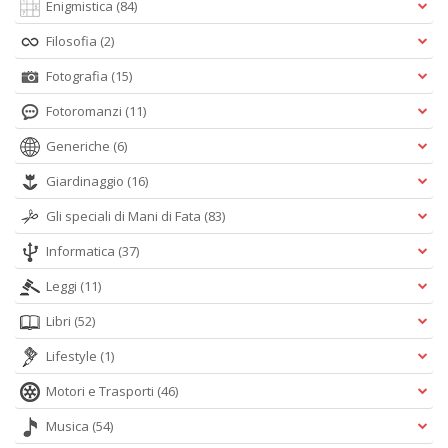
Enigmistica
(84)
Filosofia
(2)
A
L
Fotografia
(15)
O
Fotoromanzi
(11)
C
n
Generiche
(6)
Giardinaggio
(16)
Gli speciali di Mani di Fata
(83)
Informatica
(37)
Leggi
(11)
Libri
(52)
Lifestyle
(1)
Motori e Trasporti
(46)
Musica
(54)