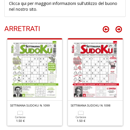
1
Clicca qui per maggiori informazioni sull'utilizzo del buono
f
nel nostro sito.
ARRETRATI
Il
G
A
C
S
n
+
D
SETTIMANA SUDOKU N.1099
SETTIMANA SUDOKU N.1098
Cartacea
Cartacea
A
1.50 €
1.50 €
R