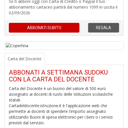
Se ti abboni oggi con Carta di Credito o Paypal il tuo
M
abbonamento cartaceo partirà dal numero 1099 in uscita il
C
02/09/2026
V
ABBONATI
SUBITO
REGALA
Carta del Docente
U
M
ABBONATI A SETTIMANA SUDOKU
in
C
CON LA CARTA DEL DOCENTE
p
u
Carta del Docente è un buono del valore di 500 euro
a
assegnato ai docenti di ruolo delle Istituzioni scolastiche
-
statali.
C
Cartadeldocente.istruzione.it è l'applicazione web che
permette ai docenti di spendere l'importo assegnato
utilizzando Buoni di spesa elettronici per i beni o i servizi
previsti dal servizio.