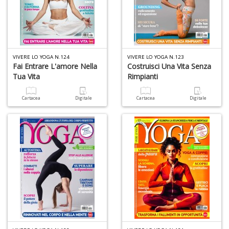
P
Vi
S
n
+
D
VIVERE LO YOGA N.124
VIVERE LO YOGA N.123
Fai Entrare L'amore Nella
Costruisci Una Vita Senza
Tua Vita
Rimpianti
Cartacea
Digitale
Cartacea
Digitale
L
D
Vi
n
+
D