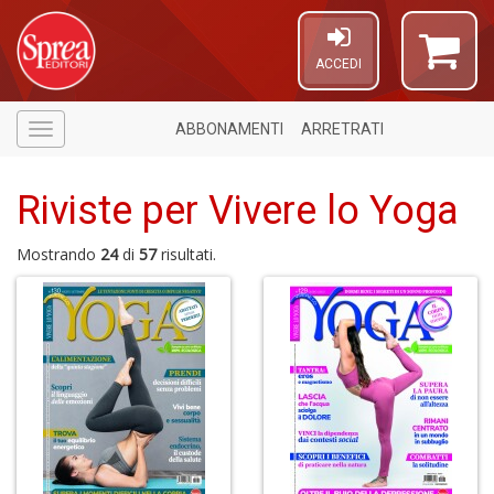
ACCEDI
ABBONAMENTI
ARRETRATI
Menù
Riviste per Vivere lo Yoga
Mostrando
24
di
57
risultati.
1
f
A
a
a