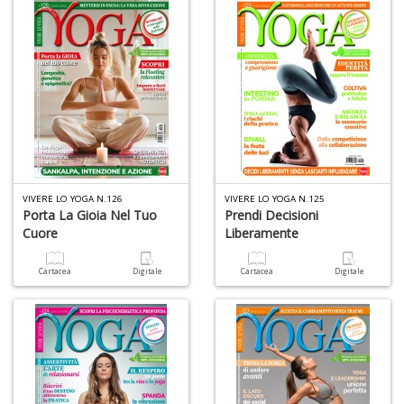
Gh
A
C
D
n
+
D
VIVERE LO YOGA N.126
VIVERE LO YOGA N.125
D
Porta La Gioia Nel Tuo
Prendi Decisioni
A
Cuore
Liberamente
Vi
M
Cartacea
Digitale
Cartacea
Digitale
n
+
D