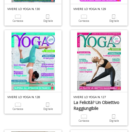
Il
VIVERE LO YOGA N.130
VIVERE LO YOGA N.129
F
Cartacea
Digitale
Cartacea
Digitale
1
f
+
2
s
c
VIVERE LO YOGA N.128
VIVERE LO YOGA N.127
La Felicità? Un Obiettivo
Raggiungibile
Cartacea
Digitale
Cartacea
Digitale
S