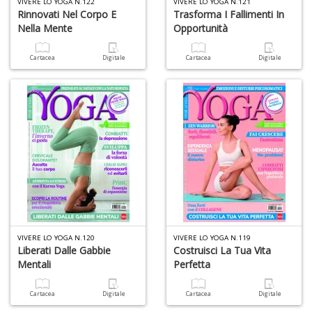
VIVERE LO YOGA N.122
VIVERE LO YOGA N.121
P
Rinnovati Nel Corpo E
Trasforma I Fallimenti In
al
Nella Mente
Opportunità
P
B
Cartacea
Digitale
Cartacea
Digitale
M
n
+
D
S
S
n
+
D
VIVERE LO YOGA N.120
VIVERE LO YOGA N.119
Liberati Dalle Gabbie
Costruisci La Tua Vita
Mentali
Perfetta
Cartacea
Digitale
Cartacea
Digitale