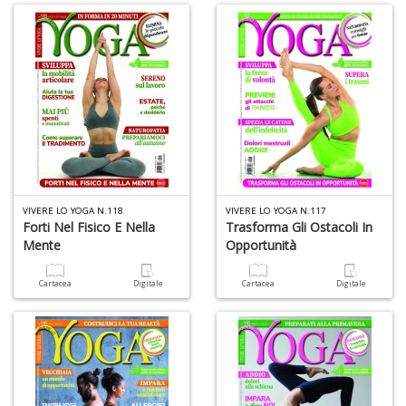
A
L
O
C
n
VIVERE LO YOGA N.118
VIVERE LO YOGA N.117
Forti Nel Fisico E Nella
Trasforma Gli Ostacoli In
Mente
Opportunità
Cartacea
Digitale
Cartacea
Digitale