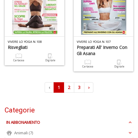
VIVERE LO YOGA N.108
VIVERE LO YOGA N.107
Risvegliati
Preparati All' Inverno Con
Gli Asana
Cartacea
Digitale
Cartacea
Digitale
‹
1
2
3
›
Categorie
IN ABBONAMENTO
Animali
(7)