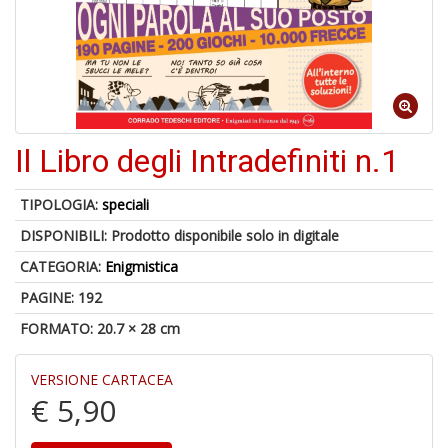
1
n
Il Libro degli Intradefiniti n.1
in
di
TIPOLOGIA:
speciali
DISPONIBILI:
Prodotto disponibile solo in digitale
CATEGORIA:
Enigmistica
PAGINE: 192
FORMATO: 20.7 × 28 cm
6
f
+
VERSIONE CARTACEA
di
€ 5,90
in
r