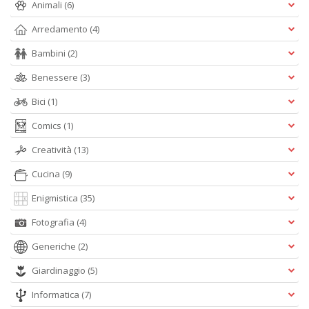
Animali
(6)
al
M
Arredamento
(4)
L
P
Bambini
(2)
n
+
Benessere
(3)
D
Bici
(1)
Comics
(1)
Creatività
(13)
I
Cucina
(9)
ba
d
Enigmistica
(35)
fe
S
Fotografia
(4)
n
+
Generiche
(2)
D
Giardinaggio
(5)
Informatica
(7)