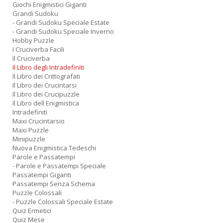
Giochi Enigmistici Giganti
Grandi Sudoku
- Grandi Sudoku Speciale Estate
- Grandi Sudoku Speciale Inverno
Hobby Puzzle
I Cruciverba Facili
Il Cruciverba
Il Libro degli Intradefiniti
Il Libro dei Crittografati
Il Libro dei Crucintarsi
Il Libro dei Crucipuzzle
Il Libro dell Enigmistica
Intradefiniti
Maxi Crucintarsio
Maxi Puzzle
Minipuzzle
Nuova Enigmistica Tedeschi
Parole e Passatempi
- Parole e Passatempi Speciale
Passatempi Giganti
Passatempi Senza Schema
Puzzle Colossali
- Puzzle Colossali Speciale Estate
Quiz Ermetici
Quiz Mese