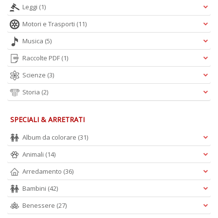
Leggi
(1)
S
Motori e Trasporti
(11)
Pi
M
Musica
(5)
al
u
Raccolte PDF
(1)
n
+
Scienze
(3)
D
Storia
(2)
SPECIALI & ARRETRATI
Album da colorare
(31)
Animali
(14)
A
Arredamento
(36)
L
O
Bambini
(42)
C
n
Benessere
(27)