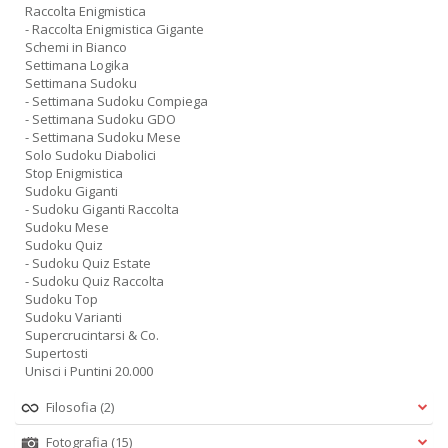
Raccolta Enigmistica
- Raccolta Enigmistica Gigante
Schemi in Bianco
Settimana Logika
Settimana Sudoku
- Settimana Sudoku Compiega
- Settimana Sudoku GDO
- Settimana Sudoku Mese
Solo Sudoku Diabolici
Stop Enigmistica
Sudoku Giganti
- Sudoku Giganti Raccolta
Sudoku Mese
Sudoku Quiz
- Sudoku Quiz Estate
- Sudoku Quiz Raccolta
Sudoku Top
Sudoku Varianti
Supercrucintarsi & Co.
Supertosti
Unisci i Puntini 20.000
Filosofia
(2)
Fotografia
(15)