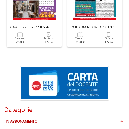
n
+
D
CRUCIPUZZLE GIGANTI N.42
FACILI CRUCIVERBA GIGANTI N.8
Cartacea
Digitale
Cartacea
Digitale
2.50 €
1.50 €
2.50 €
1.50 €
P
A
C
P
n
+
D
Categorie
IN ABBONAMENTO
G