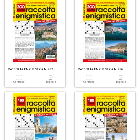
A
L
O
C
n
RACCOLTA ENIGMISTICA N.257
RACCOLTA ENIGMISTICA N.256
Cartacea
Digitale
Cartacea
Digitale