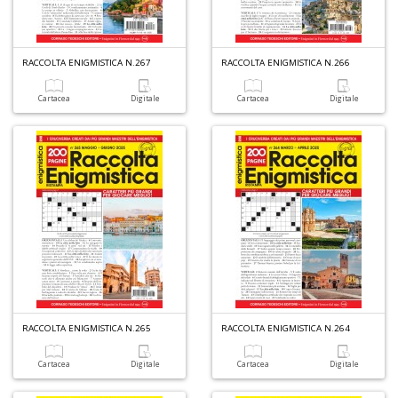
C
di
N
RACCOLTA ENIGMISTICA N.267
RACCOLTA ENIGMISTICA N.266
A
S
Di
Cartacea
Digitale
Cartacea
Digitale
n
+
D
R
le
t
f
a
V
RACCOLTA ENIGMISTICA N.265
RACCOLTA ENIGMISTICA N.264
C
N
Cartacea
Digitale
Cartacea
Digitale
n
+