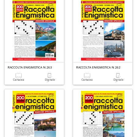
D
P
di
RACCOLTA ENIGMISTICA N.263
RACCOLTA ENIGMISTICA N.262
b
ai
Cartacea
Digitale
Cartacea
Digitale
fr
ro
W
V
n
+
D