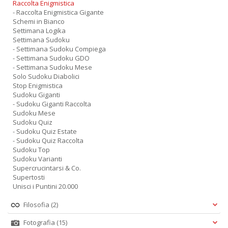
Raccolta Enigmistica
- Raccolta Enigmistica Gigante
Schemi in Bianco
Settimana Logika
Settimana Sudoku
- Settimana Sudoku Compiega
- Settimana Sudoku GDO
- Settimana Sudoku Mese
Solo Sudoku Diabolici
Stop Enigmistica
Sudoku Giganti
- Sudoku Giganti Raccolta
Sudoku Mese
Sudoku Quiz
- Sudoku Quiz Estate
- Sudoku Quiz Raccolta
Sudoku Top
Sudoku Varianti
Supercrucintarsi & Co.
Supertosti
Unisci i Puntini 20.000
Filosofia
(2)
Fotografia
(15)