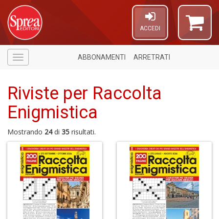
ACCEDI
ABBONAMENTI
ARRETRATI
Menù
Riviste per Raccolta
Enigmistica
Mostrando
24
di
35
risultati.
A
di
a
a
R