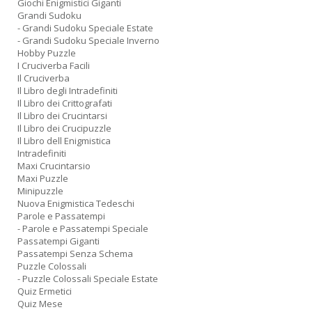
Giochi Enigmistici Giganti
Grandi Sudoku
- Grandi Sudoku Speciale Estate
- Grandi Sudoku Speciale Inverno
Hobby Puzzle
I Cruciverba Facili
Il Cruciverba
Il Libro degli Intradefiniti
Il Libro dei Crittografati
Il Libro dei Crucintarsi
Il Libro dei Crucipuzzle
Il Libro dell Enigmistica
Intradefiniti
Maxi Crucintarsio
Maxi Puzzle
Minipuzzle
Nuova Enigmistica Tedeschi
Parole e Passatempi
- Parole e Passatempi Speciale
Passatempi Giganti
Passatempi Senza Schema
Puzzle Colossali
- Puzzle Colossali Speciale Estate
Quiz Ermetici
Quiz Mese