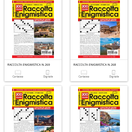
in
r
N
I
RACCOLTA ENIGMISTICA N.269
RACCOLTA ENIGMISTICA N.268
L
C
Cartacea
Digitale
Cartacea
Digitale
S
M
n
+
D