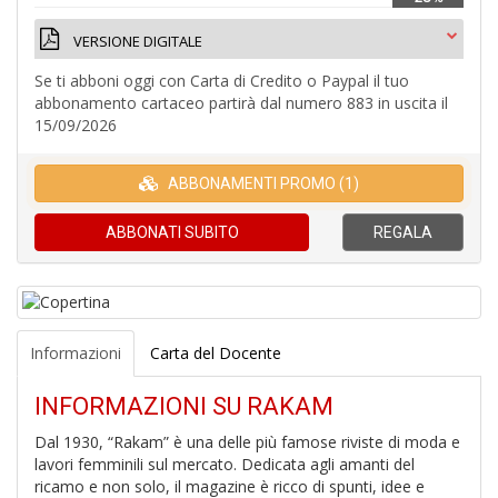
6
f
VERSIONE DIGITALE
Se ti abboni oggi con Carta di Credito o Paypal il tuo
abbonamento cartaceo partirà dal numero 883 in uscita il
15/09/2026
ABBONAMENTI PROMO (1)
A
p
ABBONATI
SUBITO
REGALA
1
a
a
C
Informazioni
Carta del Docente
INFORMAZIONI SU RAKAM
Dal 1930, “Rakam” è una delle più famose riviste di moda e
lavori femminili sul mercato. Dedicata agli amanti del
Bi
ricamo e non solo, il magazine è ricco di spunti, idee e