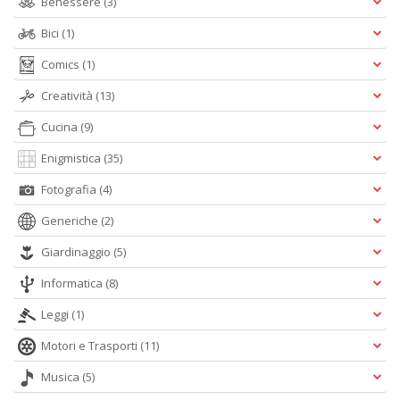
Benessere
(3)
Il
M
Bici
(1)
G
n
Comics
(1)
+
D
Creatività
(13)
Cucina
(9)
Enigmistica
(35)
Fotografia
(4)
M
di
Generiche
(2)
F
n
Giardinaggio
(5)
+
D
Informatica
(8)
Leggi
(1)
Motori e Trasporti
(11)
Musica
(5)
C
Fa