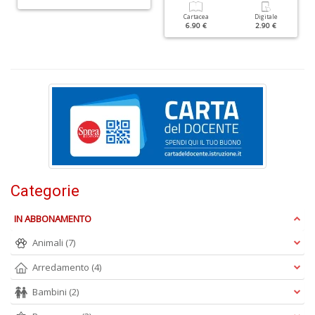
Cartacea
Digitale
6.90 €
2.90 €
I
V
r
d
n
C
F
n
+
Categorie
D
IN ABBONAMENTO
Animali
(7)
Arredamento
(4)
Bambini
(2)
B