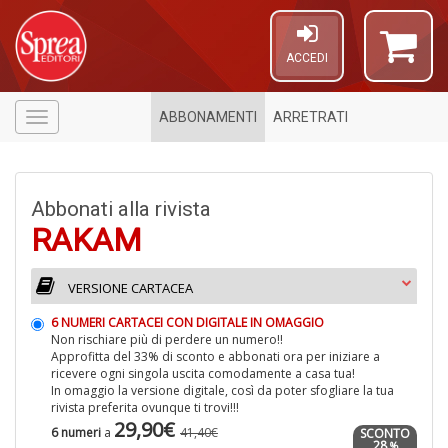
ACCEDI
ABBONAMENTI
ARRETRATI
Menù
Abbonati alla rivista
RAKAM
VERSIONE CARTACEA
A
6 NUMERI CARTACEI CON DIGITALE IN OMAGGIO
a
Non rischiare più di perdere un numero!!
a
Approfitta del 33% di sconto e abbonati ora per iniziare a
L
ricevere ogni singola uscita comodamente a casa tua!
P
In omaggio la versione digitale, così da poter sfogliare la tua
rivista preferita ovunque ti trovi!!!
29,90€
6 numeri
a
41,40€
SCONTO
28
%