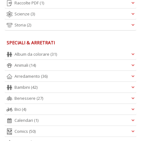
Raccolte PDF
(1)
n
+
Scienze
(3)
D
Storia
(2)
SPECIALI & ARRETRATI
Album da colorare
(31)
Animali
(14)
A
L
Arredamento
(36)
O
Bambini
(42)
C
n
Benessere
(27)
Bici
(4)
Calendari
(1)
Comics
(50)