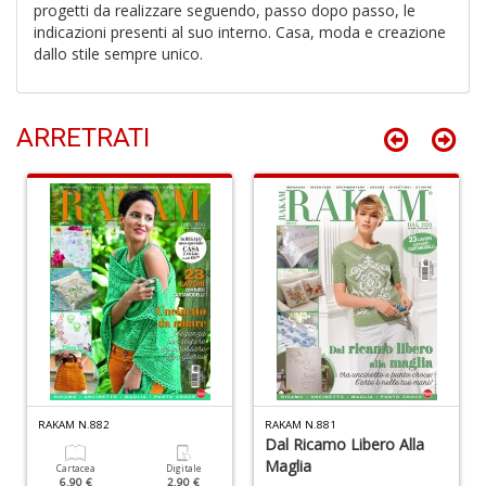
e
progetti da realizzare seguendo, passo dopo passo, le
B
indicazioni presenti al suo interno. Casa, moda e creazione
I
dallo stile sempre unico.
L
C
S
n
ARRETRATI
+
D
L
R
d
O
C
T
S
RAKAM N.882
RAKAM N.881
n
Dal Ricamo Libero Alla
+
Maglia
Cartacea
Digitale
D
6.90 €
2.90 €