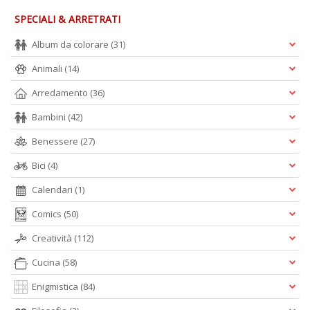
d
R
SPECIALI & ARRETRATI
H
Album da colorare
(31)
K
S
Animali
(14)
n
+
Arredamento
(36)
D
Bambini
(42)
Benessere
(27)
Bici
(4)
6
m
Calendari
(1)
p
Comics
(50)
c
le
Creatività
(112)
u
C
Cucina
(58)
C
P
Enigmistica
(84)
n
+