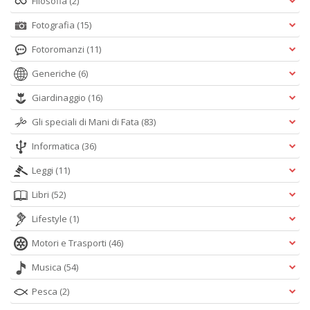
Filosofia
(2)
D
Fotografia
(15)
Fotoromanzi
(11)
Generiche
(6)
Giardinaggio
(16)
N
Gli speciali di Mani di Fata
(83)
E
Informatica
(36)
T
n
Leggi
(11)
+
D
Libri
(52)
Lifestyle
(1)
Motori e Trasporti
(46)
Il
Musica
(54)
ri
d
Pesca
(2)
t