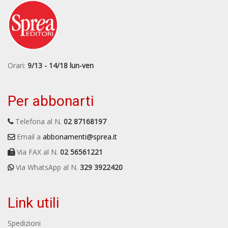
A
L
O
C
n
Orari:
9/13 - 14/18 lun-ven
Per abbonarti
Telefona al N.
02 87168197
Email a
abbonamenti@sprea.it
Via FAX al N.
02 56561221
Via WhatsApp al N.
329 3922420
Link utili
Spedizioni