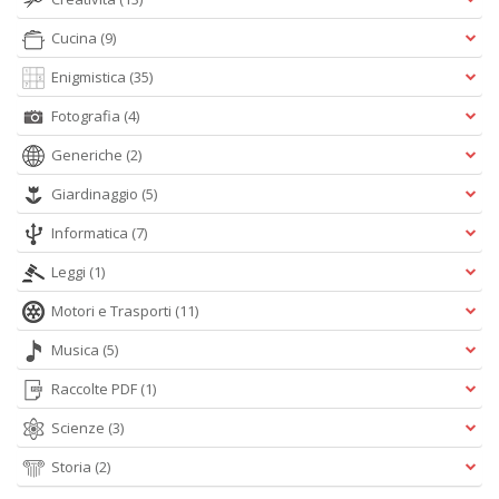
Cucina
(9)
Enigmistica
(35)
Fotografia
(4)
Generiche
(2)
E
G
Giardinaggio
(5)
St
M
Informatica
(7)
S
Leggi
(1)
n
+
Motori e Trasporti
(11)
D
Musica
(5)
Raccolte PDF
(1)
Scienze
(3)
V
al
Storia
(2)
t