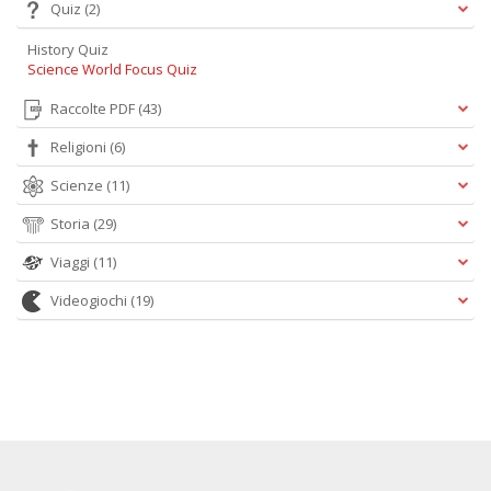
Quiz
(2)
Ci
M
History Quiz
n
Science World Focus Quiz
+
D
Raccolte PDF
(43)
Religioni
(6)
Scienze
(11)
1
Storia
(29)
d
H
Viaggi
(11)
R
Vi
Videogiochi
(19)
n
+
D