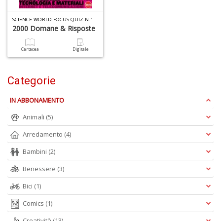
SCIENCE WORLD FOCUS QUIZ N.1
2000 Domane & Risposte
6
n
in
Cartacea
Digitale
di
Categorie
IN ABBONAMENTO
Animali
(5)
Arredamento
(4)
U
a
Bambini
(2)
di
a
Benessere
(3)
a
Bici
(1)
Il
M
Comics
(1)
C
I
Creatività
(13)