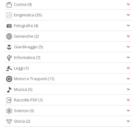
Cucina
(9)
Enigmistica
(35)
O
W
Fotografia
(4)
M
S
Generiche
(2)
n
+
Giardinaggio
(5)
D
Informatica
(7)
Leggi
(1)
Motori e Trasporti
(11)
T
Musica
(5)
a
R
Raccolte PDF
(1)
p
il
Scienze
(3)
m
B
Storia
(2)
d
N