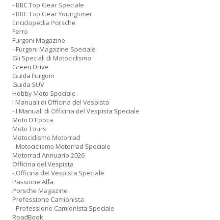
- BBC Top Gear Speciale
U
- BBC Top Gear Youngtimer
di
Enciclopedia Porsche
G
Ferro
n
Furgoni Magazine
+
- Furgoni Magazine Speciale
D
Gli Speciali di Motociclismo
Green Drive
Guida Furgoni
Guida SUV
Hobby Moto Speciale
I Manuali di Officina del Vespista
- I Manuali di Officina del Vespista Speciale
Moto D'Epoca
Moto Tours
A
Motociclismo Motorrad
L
- Motociclismo Motorrad Speciale
O
Motorrad Annuario 2026
C
Officina del Vespista
n
- Officina del Vespista Speciale
Passione Alfa
Porsche Magazine
Professione Camionista
- Professione Camionista Speciale
RoadBook