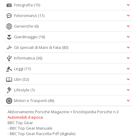
+
Fotografia
(15)
D
Fotoromanzi
(11)
Generiche
(6)
Giardinaggio
(16)
E
Gli speciali di Mani di Fata
(83)
It
G
Informatica
(36)
e
G
Leggi
(11)
n
+
Libri
(52)
D
Lifestyle
(1)
Motori e Trasporti
(46)
Abbonamento Porsche Magazine + Enciclopedia Porsche n.3
E
Automobili d epoca
i
BBC Top Gear
co
- BBC Top Gear Manuale
- BBC Top Gear Raccolta Pdf (digitale)
L