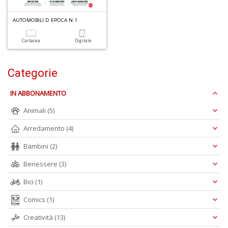
4
n
AUTOMOBILI D EPOCA N.1
in
di
Cartacea
Digitale
Categorie
IN ABBONAMENTO
Animali
(5)
6
Arredamento
(4)
f
+
Bambini
(2)
di
in
Benessere
(3)
r
Bici
(1)
Comics
(1)
Creatività
(13)