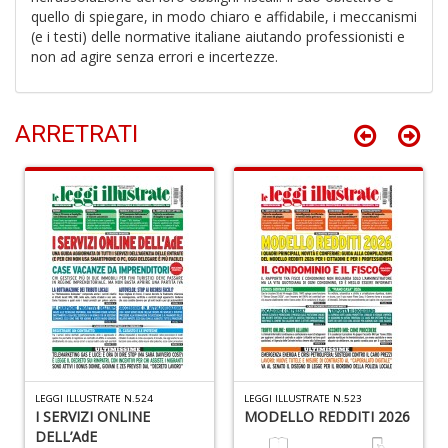
quello di spiegare, in modo chiaro e affidabile, i meccanismi
(e i testi) delle normative italiane aiutando professionisti e
non ad agire senza errori e incertezze.
A
di
a
a
ARRETRATI
L
di
G
R
p
2
LEGGI ILLUSTRATE N.524
LEGGI ILLUSTRATE N.523
Il
I SERVIZI ONLINE
MODELLO REDDITI 2026
M
DELL’AdE
C