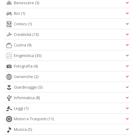
D
Benessere
(3)
Bici
(1)
Comics
(1)
Creatività
(13)
Ab
d
Cucina
(9)
s
L
Enigmistica
(35)
M
B
Fotografia
(4)
S
n
Generiche
(2)
+
D
Giardinaggio
(5)
Informatica
(8)
Leggi
(1)
Motori e Trasporti
(11)
Musica
(5)