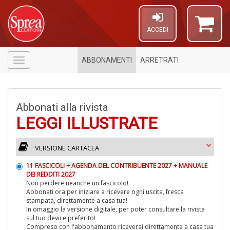
ACCEDI
ABBONAMENTI
ARRETRATI
Menù
Abbonati alla rivista
LEGGI ILLUSTRATE
VERSIONE CARTACEA
11 FASCICOLI + AGENDA DEL CONTRIBUENTE 2027 + MANUALE
6
DEI REDDITI 2027
f
Non perdere neanche un fascicolo!
+
Abbonati ora per iniziare a ricevere ogni uscita, fresca
di
stampata, direttamente a casa tua!
in
In omaggio la versione digitale, per poter consultare la rivista
r
sul tuo device preferito!
Compreso con l'abbonamento riceverai direttamente a casa tua