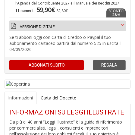
l'Agenda del Contribuente 2027 e il Manuale dei Redditi 2027
59,90€
11 numeri
a
82,80€
SCONTO
28
%
VERSIONE DIGITALE
Se ti abboni oggi con Carta di Credito o Paypal il tuo
abbonamento cartaceo partirà dal numero 525 in uscita il
04/09/2026
A
di
a
ABBONATI
SUBITO
REGALA
a
pi
p
fr
a
Informazioni
Carta del Docente
a
INFORMAZIONI SU LEGGI ILLUSTRATE
Da più di 40 anni “Leggi Illustrate” è la guida di riferimento
per commercialisti, legali, consulenti e imprenditori
nell’assoluzione dei loro obblighi fiscali. Il suo obiettivo è