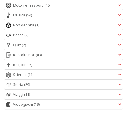
n
Motori e Trasporti
(46)
Musica
(54)
Non definita
(1)
Pesca
(2)
Quiz
(2)
Raccolte PDF
(43)
Religioni
(6)
Scienze
(11)
Storia
(29)
Viaggi
(11)
Videogiochi
(19)