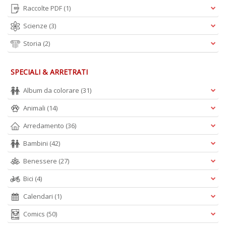
C
Raccolte PDF
(1)
il
t
Scienze
(3)
r
c
Storia
(2)
M
M
n
SPECIALI & ARRETRATI
+
D
Album da colorare
(31)
Animali
(14)
Arredamento
(36)
Bambini
(42)
S
d
Benessere
(27)
Il
M
Bici
(4)
C
I
Calendari
(1)
n
+
Comics
(50)
D