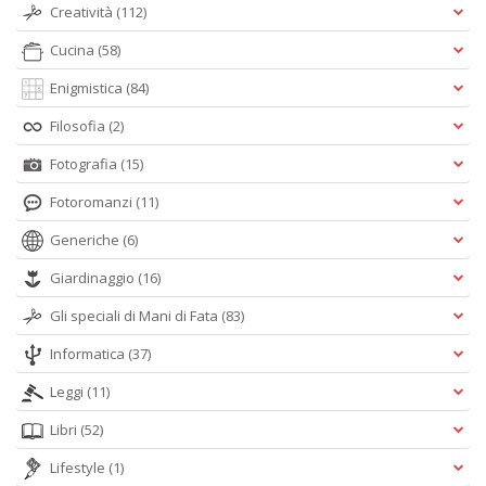
Creatività
(112)
Cucina
(58)
Enigmistica
(84)
F
Filosofia
(2)
b
S
Fotografia
(15)
S
n
Fotoromanzi
(11)
+
D
Generiche
(6)
Giardinaggio
(16)
Gli speciali di Mani di Fata
(83)
Informatica
(37)
Leggi
(11)
A
Libri
(52)
L
O
Lifestyle
(1)
C