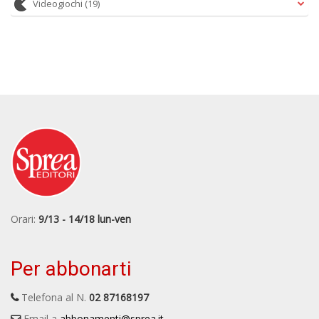
Videogiochi
(19)
n
Orari:
9/13 - 14/18 lun-ven
Per abbonarti
Telefona al N.
02 87168197
Email a
abbonamenti@sprea.it