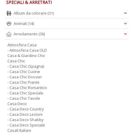
SPECIALI & ARRETRATI
I
R
Album da colorare
(31)
p
n
Animali
(14)
+
D
Arredamento
(36)
Atmosfera Casa
- Atmosfera Casa OLD
Casa & Giardino Chic
Casa Chic
- Casa Chic (Spagna)
Fr
- Casa Chic Cucine
c
- Casa Chic Dossier
il
- Casa Chic Piante
B
- Casa Chic Romantico
R
- Casa Chic Speciale
p
- Casa Chic Tavole
il
Casa Deco
m
- Casa Deco Country
B
- Casa Deco Lezioni
S
- Casa Deco Shabby
n
- Casa Deco Speciale
+
Casali Italiani