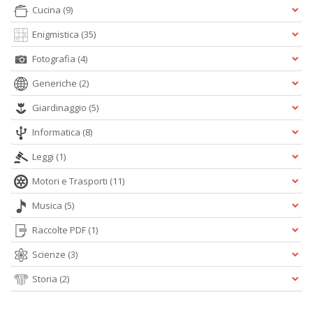
Cucina
(9)
Enigmistica
(35)
A
di
Fotografia
(4)
a
a
Generiche
(2)
L
Giardinaggio
(5)
di
G
Informatica
(8)
Leggi
(1)
Motori e Trasporti
(11)
Musica
(5)
Raccolte PDF
(1)
R
Scienze
(3)
p
2
Storia
(2)
Il
M
C