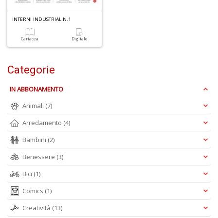
INTERNI INDUSTRIAL N.1
Cartacea
Digitale
Categorie
A
IN ABBONAMENTO
di
a
Animali
(7)
a
pi
Arredamento
(4)
p
Bambini
(2)
fr
a
Benessere
(3)
a
Bici
(1)
Comics
(1)
Creatività
(13)