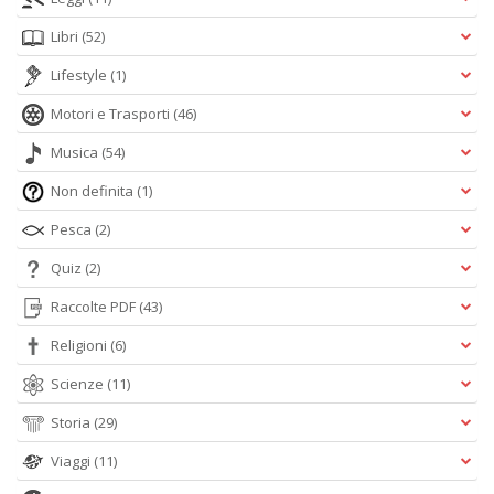
Libri
(52)
Lifestyle
(1)
Motori e Trasporti
(46)
F
b
Musica
(54)
S
S
Non definita
(1)
n
+
Pesca
(2)
D
Quiz
(2)
Raccolte PDF
(43)
Religioni
(6)
Scienze
(11)
Storia
(29)
A
L
Viaggi
(11)
O
C