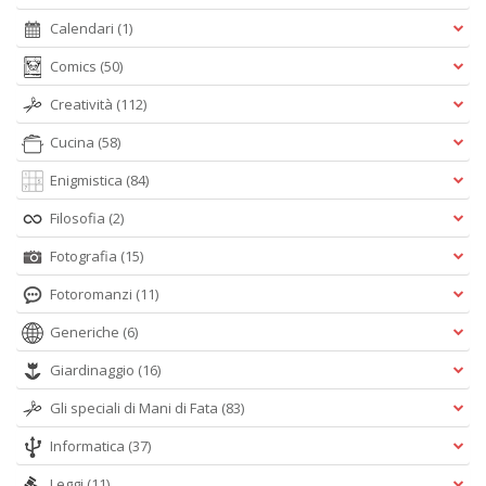
C
il
Calendari
(1)
t
r
Comics
(50)
c
Creatività
(112)
M
M
Cucina
(58)
n
+
Enigmistica
(84)
D
Filosofia
(2)
Fotografia
(15)
Fotoromanzi
(11)
S
Generiche
(6)
d
Il
Giardinaggio
(16)
M
C
Gli speciali di Mani di Fata
(83)
I
n
Informatica
(37)
+
D
Leggi
(11)