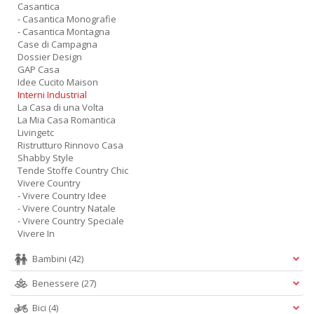
D
Casantica
- Casantica Monografie
- Casantica Montagna
Case di Campagna
Dossier Design
GAP Casa
Ab
Idee Cucito Maison
Interni Industrial
d
La Casa di una Volta
s
La Mia Casa Romantica
L
Livingetc
M
Ristrutturo Rinnovo Casa
B
Shabby Style
S
Tende Stoffe Country Chic
n
Vivere Country
+
- Vivere Country Idee
D
- Vivere Country Natale
- Vivere Country Speciale
Vivere In
Bambini
(42)
Benessere
(27)
Bici
(4)