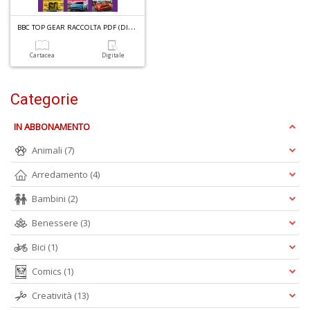
B
BC TOP GEAR RACCOLTA PDF (DIGITALE) N.1
Cartacea
Digitale
1
n
in
Categorie
di
IN ABBONAMENTO
Animali
(7)
Arredamento
(4)
Bambini
(2)
U
a
Benessere
(3)
di
Bici
(1)
a
a
Comics
(1)
C
Creatività
(13)