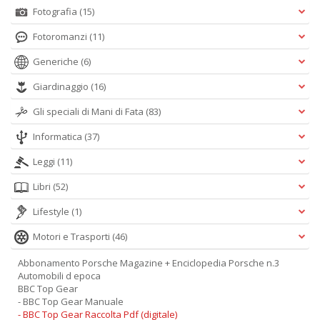
Fotografia
(15)
Fotoromanzi
(11)
Generiche
(6)
Giardinaggio
(16)
Fa
Gli speciali di Mani di Fata
(83)
S
n
Informatica
(37)
+
D
Leggi
(11)
Libri
(52)
Lifestyle
(1)
M
Motori e Trasporti
(46)
c
L
Abbonamento Porsche Magazine + Enciclopedia Porsche n.3
N
Automobili d epoca
M
BBC Top Gear
- BBC Top Gear Manuale
n
- BBC Top Gear Raccolta Pdf (digitale)
+