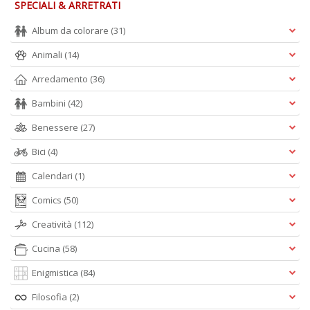
SPECIALI & ARRETRATI
M
S
Album da colorare
(31)
S
n
Animali
(14)
+
D
Arredamento
(36)
Bambini
(42)
Benessere
(27)
Bici
(4)
T
fa
Calendari
(1)
R
p
Comics
(50)
il
m
Creatività
(112)
B
d
Cucina
(58)
N
n
Enigmistica
(84)
+
Filosofia
(2)
D