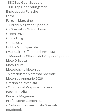
- BBC Top Gear Speciale
D
- BBC Top Gear Youngtimer
Enciclopedia Porsche
Ferro
Furgoni Magazine
- Furgoni Magazine Speciale
Gli Speciali di Motociclismo
C
Green Drive
ai
Guida Furgoni
pi
Guida SUV
D
Hobby Moto Speciale
D
I Manuali di Officina del Vespista
in
- I Manuali di Officina del Vespista Speciale
D
Moto D'Epoca
n
Moto Tours
+
Motociclismo Motorrad
D
- Motociclismo Motorrad Speciale
Motorrad Annuario 2026
Officina del Vespista
- Officina del Vespista Speciale
Passione Alfa
Porsche Magazine
Professione Camionista
- Professione Camionista Speciale
RoadBook