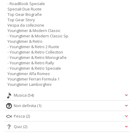
A
- RoadBook Speciale
L
Speciali Due Ruote
Top Gear Biografie
O
Top Gear Story
C
Vespa da collezione
n
Youngtimer & Modern Classic
- Youngtimer & Modern Classic Sp.
Youngtimer & Retro
- Youngtimer & Retro 2 Ruote
- Youngtimer & Retro Collection
- Youngtimer & Retro Monografie
- Youngtimer & Retro Rally
- Youngtimer & Retro Speciale
Youngtimer Alfa Romeo
Youngtimer Ferrari Formula 1
Youngtimer Lamborghini
Musica
(54)
Non definita
(1)
Pesca
(2)
Quiz
(2)