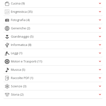
Cucina
(9)
Enigmistica
(35)
Fotografia
(4)
I
Generiche
(2)
G
P
Giardinaggio
(5)
C
la
Informatica
(8)
S
S
Leggi
(1)
n
+
Motori e Trasporti
(11)
D
Musica
(5)
Raccolte PDF
(1)
Scienze
(3)
L
Storia
(2)
G
S
d