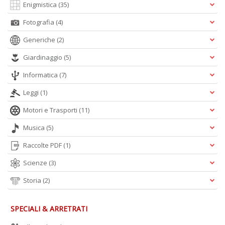
Enigmistica
(35)
B
Fotografia
(4)
e
b
Generiche
(2)
in
eq
Giardinaggio
(5)
D
M
Informatica
(7)
n
+
Leggi
(1)
D
Motori e Trasporti
(11)
Musica
(5)
Raccolte PDF
(1)
Scienze
(3)
Storia
(2)
A
L
O
SPECIALI & ARRETRATI
C
n