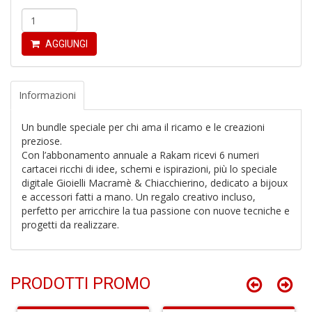
AGGIUNGI
S
H
Informazioni
n
+
Un bundle speciale per chi ama il ricamo e le creazioni
D
preziose.
Con l’abbonamento annuale a Rakam ricevi 6 numeri
cartacei ricchi di idee, schemi e ispirazioni, più lo speciale
digitale Gioielli Macramè & Chiacchierino, dedicato a bijoux
e accessori fatti a mano. Un regalo creativo incluso,
G
perfetto per arricchire la tua passione con nuove tecniche e
P
progetti da realizzare.
S
n
+
D
PRODOTTI PROMO