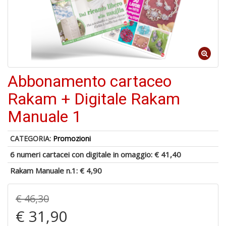
Il
M
Abbonamento cartaceo
c
t
Rakam + Digitale Rakam
di
P
Manuale 1
CATEGORIA:
Promozioni
6 numeri cartacei con digitale in omaggio:
€ 41,40
Rakam Manuale n.1:
€ 4,90
1
n
in
€ 46,30
di
€ 31,90