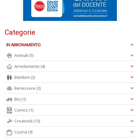
L
M
C
V
n
Categorie
+
D
IN ABBONAMENTO
Animali
(5)
Arredamento
(4)
T
Bambini
(2)
il
r
Benessere
(3)
W
M
Bici
(1)
n
+
Comics
(1)
D
Creatività
(13)
Cucina
(9)