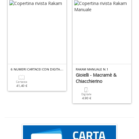
A
s
di
a
I
L
A
M
n
+
6
NUMERI CARTACEI CON DIGITALE IN OMAGGIO
RAKAM MANUALE N.1
D
Gioielli - Macramè &
Chiacchierino
Cartacea
41,40 €
Digitale
4.90 €
C
al
ri