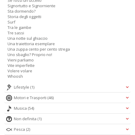
Se fossi un uccello
Signortutto e Signorniente
Sta dormendo?
Storia degli oggetti
Surf
Tra le gambe
Tre sassi
A
Una notte sul ghiaccio
L
Una traiettoria esemplare
O
Una zuppa cento per cento strega
C
Uno sbaglio? Proprio no!
n
Vieni parliamo
Vite imperfette
Volere volare
Whoosh
Lifestyle
(1)
Motori e Trasporti
(46)
Musica
(54)
Non definita
(1)
Pesca
(2)