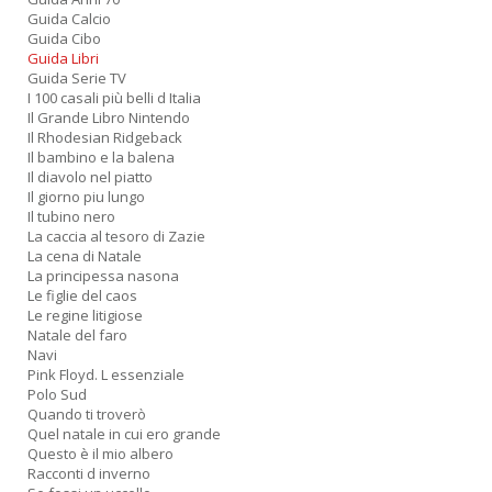
P
Guida Calcio
F
Guida Cibo
n
Guida Libri
+
Guida Serie TV
I 100 casali più belli d Italia
D
Il Grande Libro Nintendo
Il Rhodesian Ridgeback
Il bambino e la balena
Il diavolo nel piatto
Il giorno piu lungo
Il tubino nero
R
La caccia al tesoro di Zazie
+
La cena di Natale
ki
La principessa nasona
2
Le figlie del caos
m
Le regine litigiose
Pr
Natale del faro
P
Navi
C
Pink Floyd. L essenziale
n
Polo Sud
+
Quando ti troverò
D
Quel natale in cui ero grande
Questo è il mio albero
Racconti d inverno