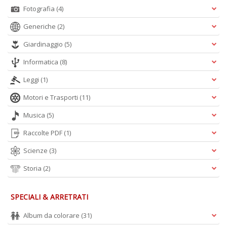
Fotografia
(4)
Generiche
(2)
C
fo
Giardinaggio
(5)
e
fe
Informatica
(8)
c
lo
Leggi
(1)
y
V
Motori e Trasporti
(11)
lo
Musica
(5)
Y
M
Raccolte PDF
(1)
n
+
Scienze
(3)
D
Storia
(2)
M
SPECIALI & ARRETRATI
v
2
Album da colorare
(31)
M