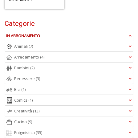
GUIDA LIBRI N.1
Categorie
6
IN ABBONAMENTO
n
Animali
(7)
in
di
Arredamento
(4)
Bambini
(2)
Benessere
(3)
Bici
(1)
4
n
Comics
(1)
in
di
Creatività
(13)
Cucina
(9)
Enigmistica
(35)