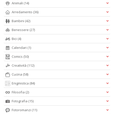
Animali
(14)
di
F
Arredamento
(36)
tu
i
Bambini
(42)
p
n
Benessere
(27)
+
D
Bici
(4)
Calendari
(1)
Comics
(50)
In
Creatività
(112)
C
C
Cucina
(58)
C
Enigmistica
(84)
S
n
Filosofia
(2)
+
D
Fotografia
(15)
Fotoromanzi
(11)