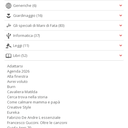
Generiche
(6)
Giardinaggio
(16)
Gli speciali di Mani di Fata
(83)
L
d
Informatica
(37)
t
Leggi
(11)
I
L
Libri
(52)
C
n
Adattarsi
+
Agenda 2026
D
Alla finestra
Avrei voluto
Burn
Cavaliera Matilda
Cerca trova nella storia
Come calmare mamma e papà
E
Creative Style
c
Eureka
c
Fabrizio De Andre L essenziale
n
Francesco Guccini. Oltre le canzoni
s
Guida Anni 70