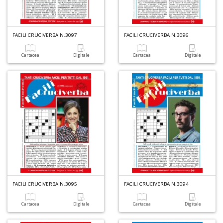
C
D
S
FACILI CRUCIVERBA N.3097
FACILI CRUCIVERBA N.3096
n
+
Cartacea
Digitale
Cartacea
Digitale
D
P
il
r
d
W
FACILI CRUCIVERBA N.3095
FACILI CRUCIVERBA N.3094
V
n
Cartacea
Digitale
Cartacea
Digitale
+
D