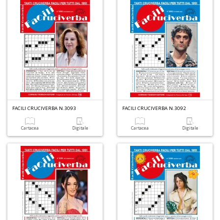
I
s
d
p
H
K
2
FACILI CRUCIVERBA N.3093
FACILI CRUCIVERBA N.3092
n
+
Cartacea
Digitale
Cartacea
Digitale
D
G
e
b
c