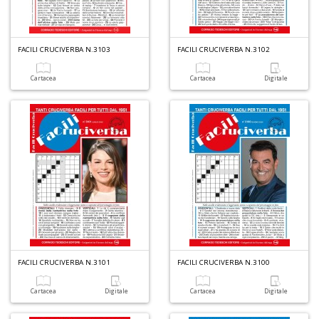
1
n
in
FACILI CRUCIVERBA N.3103
FACILI CRUCIVERBA N.3102
di
Cartacea
Cartacea
Digitale
6
n
in
di
FACILI CRUCIVERBA N.3101
FACILI CRUCIVERBA N.3100
Cartacea
Digitale
Cartacea
Digitale
C
M