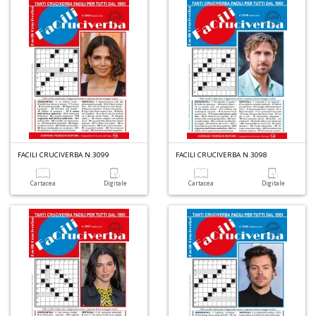
n
+
D
M
di
F
P
FACILI CRUCIVERBA N.3099
FACILI CRUCIVERBA N.3098
C
n
Cartacea
Digitale
Cartacea
Digitale
+
D
D
a
i