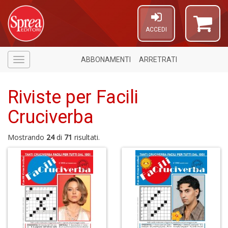
ACCEDI
ABBONAMENTI
ARRETRATI
Menù
Riviste per Facili
Cruciverba
Mostrando
24
di
71
risultati.
1
n
in
di