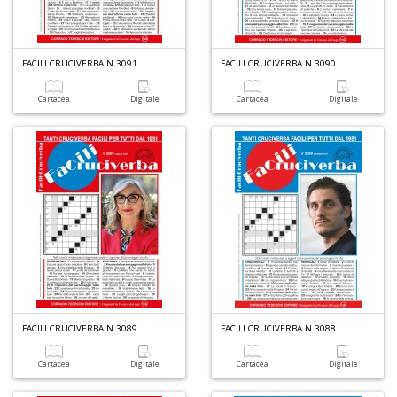
in
a
P
V
FACILI CRUCIVERBA N.3091
FACILI CRUCIVERBA N.3090
n
+
Cartacea
Digitale
Cartacea
Digitale
D
A
L
O
C
n
FACILI CRUCIVERBA N.3089
FACILI CRUCIVERBA N.3088
Cartacea
Digitale
Cartacea
Digitale