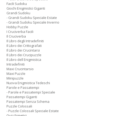
Facili Sudoku
Giochi Enigmistici Giganti
Grandi Sudoku
- Grandi Sudoku Speciale Estate
- Grandi Sudoku Speciale Inverno
Hobby Puzzle
I Cruciverba Facili
Il Cruciverba
Il Libro degli Intradefiniti
Il Libro dei Crittografati
Il Libro dei Crucintarsi
Il Libro dei Crucipuzzle
Il Libro dell Enigmistica
Intradefiniti
Maxi Crucintarsio
Maxi Puzzle
Minipuzzle
Nuova Enigmistica Tedeschi
Parole e Passatempi
- Parole e Passatempi Speciale
Passatempi Giganti
Passatempi Senza Schema
Puzzle Colossali
- Puzzle Colossali Speciale Estate
Quiz Ermetici