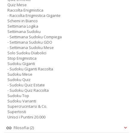
Quiz Mese
Raccolta Enigmistica
- Raccolta Enigmistica Gigante
Schemi in Bianco
Settimana Logika
Settimana Sudoku
- Settimana Sudoku Compiega
- Settimana Sudoku GDO
- Settimana Sudoku Mese
Solo Sudoku Diabolici
Stop Enigmistica
Sudoku Giganti
- Sudoku Giganti Raccolta
Sudoku Mese
Sudoku Quiz
- Sudoku Quiz Estate
- Sudoku Quiz Raccolta
Sudoku Top
Sudoku Varianti
Supercrucintarsi & Co.
Supertosti
Unisci i Puntini 20.000
Filosofia
(2)