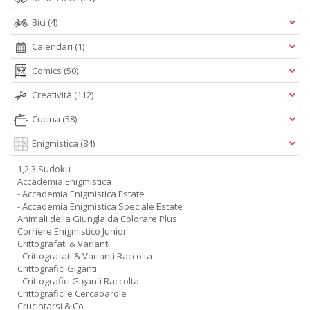
Bici
(4)
Calendari
(1)
Comics
(50)
Creatività
(112)
Cucina
(58)
Enigmistica
(84)
1,2,3 Sudoku
Accademia Enigmistica
- Accademia Enigmistica Estate
- Accademia Enigmistica Speciale Estate
Animali della Giungla da Colorare Plus
Corriere Enigmistico Junior
Crittografati & Varianti
- Crittografati & Varianti Raccolta
Crittografici Giganti
- Crittografici Giganti Raccolta
Crittografici e Cercaparole
Crucintarsi & Co