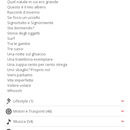
Quel natale in cui ero grande
Questo è il mio albero
Racconti d inverno
Se fossi un uccello
Signortutto e Signorniente
Sta dormendo?
A
Storia degli oggetti
L
Surf
O
Tra le gambe
Tre sassi
C
Una notte sul ghiaccio
n
Una traiettoria esemplare
Una zuppa cento per cento strega
Uno sbaglio? Proprio no!
Vieni parliamo
Vite imperfette
Volere volare
Whoosh
Lifestyle
(1)
Motori e Trasporti
(46)
Musica
(54)