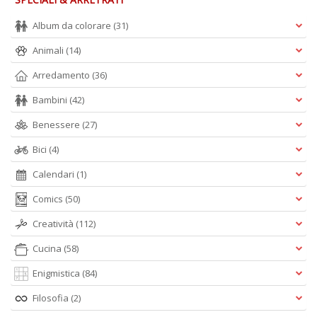
di
F
Album da colorare
(31)
tu
i
Animali
(14)
p
Arredamento
(36)
n
+
Bambini
(42)
D
Benessere
(27)
Bici
(4)
Calendari
(1)
In
C
Comics
(50)
C
C
Creatività
(112)
S
n
Cucina
(58)
+
Enigmistica
(84)
D
Filosofia
(2)