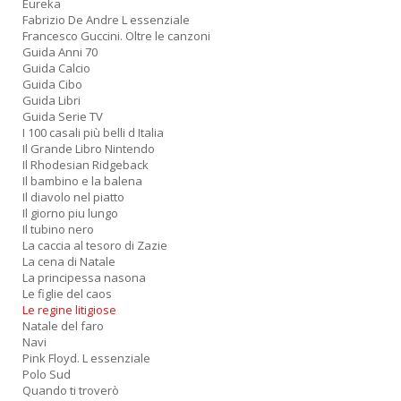
Eureka
P
Fabrizio De Andre L essenziale
F
Francesco Guccini. Oltre le canzoni
n
Guida Anni 70
+
Guida Calcio
D
Guida Cibo
Guida Libri
Guida Serie TV
I 100 casali più belli d Italia
Il Grande Libro Nintendo
Il Rhodesian Ridgeback
R
Il bambino e la balena
Il diavolo nel piatto
+
Il giorno piu lungo
ki
Il tubino nero
2
La caccia al tesoro di Zazie
m
La cena di Natale
Pr
La principessa nasona
P
Le figlie del caos
C
Le regine litigiose
n
Natale del faro
+
Navi
D
Pink Floyd. L essenziale
Polo Sud
Quando ti troverò