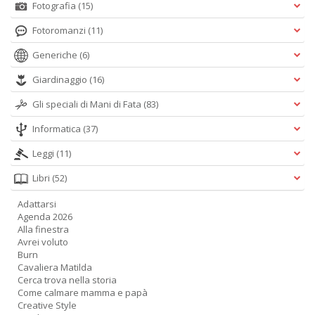
Fotografia
(15)
Fotoromanzi
(11)
Generiche
(6)
L
Giardinaggio
(16)
d
t
Gli speciali di Mani di Fata
(83)
I
L
Informatica
(37)
C
n
Leggi
(11)
+
Libri
(52)
D
Adattarsi
Agenda 2026
Alla finestra
Avrei voluto
Burn
E
Cavaliera Matilda
c
Cerca trova nella storia
c
Come calmare mamma e papà
n
Creative Style
s