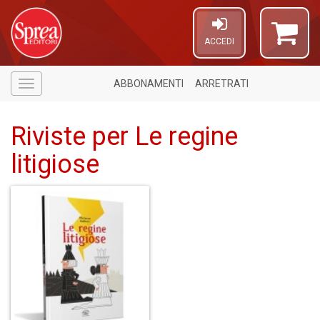
ACCEDI
ABBONAMENTI
ARRETRATI
Menù
Riviste per Le regine
litigiose
A
a
a
C
in
D