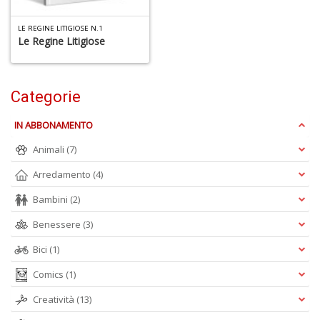
LE REGINE LITIGIOSE N.1
Le Regine Litigiose
6
Categorie
n
in
di
IN ABBONAMENTO
Animali
(7)
Arredamento
(4)
Bambini
(2)
4
Benessere
(3)
n
in
Bici
(1)
di
Comics
(1)
Creatività
(13)