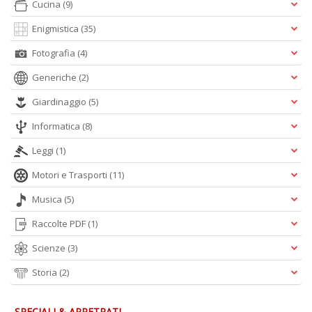
Cucina
(9)
Enigmistica
(35)
C
fo
Fotografia
(4)
e
Generiche
(2)
fe
c
Giardinaggio
(5)
lo
y
Informatica
(8)
V
lo
Leggi
(1)
Y
M
Motori e Trasporti
(11)
n
+
Musica
(5)
D
Raccolte PDF
(1)
Scienze
(3)
M
Storia
(2)
v
2
M
SPECIALI & ARRETRATI