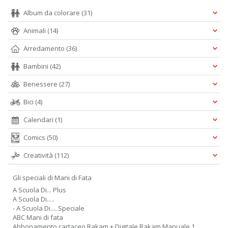
n
Album da colorare
(31)
+
D
Animali
(14)
Arredamento
(36)
Bambini
(42)
Benessere
(27)
P
A
Bici
(4)
C
P
Calendari
(1)
n
+
Comics
(50)
D
Creatività
(112)
Gli speciali di Mani di Fata
A Scuola Di... Plus
A Scuola Di.....
- A Scuola Di.....Speciale
ABC Mani di fata
Abbonamento cartaceo Rakam + Digitale Rakam Manuale 1
G