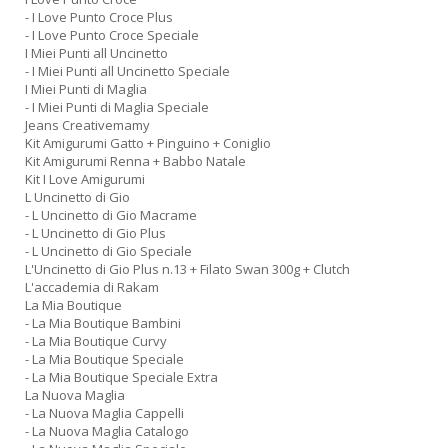
- I Love Punto Croce Plus
- I Love Punto Croce Speciale
S
I Miei Punti all Uncinetto
Pi
- I Miei Punti all Uncinetto Speciale
M
I Miei Punti di Maglia
al
- I Miei Punti di Maglia Speciale
u
Jeans Creativemamy
n
Kit Amigurumi Gatto + Pinguino + Coniglio
+
Kit Amigurumi Renna + Babbo Natale
D
Kit I Love Amigurumi
L Uncinetto di Gio
- L Uncinetto di Gio Macrame
- L Uncinetto di Gio Plus
- L Uncinetto di Gio Speciale
L'Uncinetto di Gio Plus n.13 + Filato Swan 300g + Clutch
L'accademia di Rakam
La Mia Boutique
- La Mia Boutique Bambini
A
- La Mia Boutique Curvy
L
- La Mia Boutique Speciale
- La Mia Boutique Speciale Extra
O
La Nuova Maglia
C
- La Nuova Maglia Cappelli
n
- La Nuova Maglia Catalogo