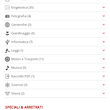
Enigmistica
(35)
Fotografia
(4)
Generiche
(2)
Giardinaggio
(5)
In
C
Informatica
(7)
C
C
Leggi
(1)
S
n
Motori e Trasporti
(11)
+
Musica
(5)
D
Raccolte PDF
(1)
Scienze
(3)
Storia
(2)
G
S
S
SPECIALI & ARRETRATI
I