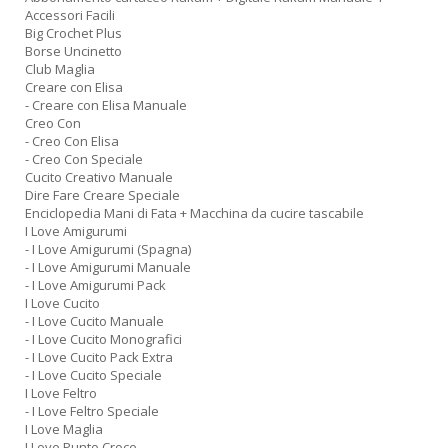
Accessori Facili
al
Big Crochet Plus
M
Borse Uncinetto
L
Club Maglia
P
Creare con Elisa
n
- Creare con Elisa Manuale
+
Creo Con
D
- Creo Con Elisa
- Creo Con Speciale
Cucito Creativo Manuale
Dire Fare Creare Speciale
Enciclopedia Mani di Fata + Macchina da cucire tascabile
I Love Amigurumi
I
- I Love Amigurumi (Spagna)
ba
- I Love Amigurumi Manuale
d
- I Love Amigurumi Pack
fe
I Love Cucito
S
- I Love Cucito Manuale
n
- I Love Cucito Monografici
+
- I Love Cucito Pack Extra
D
- I Love Cucito Speciale
I Love Feltro
- I Love Feltro Speciale
I Love Maglia
I Love Punto Croce