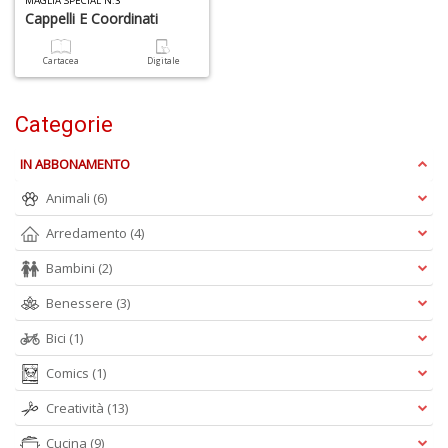
MAGLIA SPECIAL N.3
Cappelli E Coordinati
Cartacea
Digitale
1
Categorie
n
in
IN ABBONAMENTO
di
Animali
(6)
Arredamento
(4)
Bambini
(2)
Benessere
(3)
6
Bici
(1)
f
Comics
(1)
+
di
Creatività
(13)
in
r
Cucina
(9)