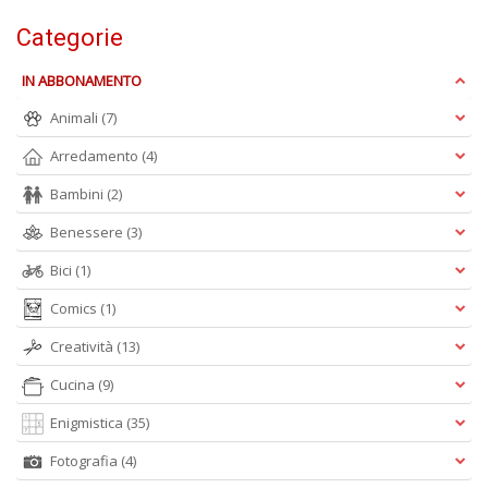
Categorie
IN ABBONAMENTO
R
c
Animali
(7)
il
Arredamento
(4)
B
C
Bambini
(2)
C
S
Benessere
(3)
n
+
Bici
(1)
D
Comics
(1)
Creatività
(13)
Cucina
(9)
B
cl
Enigmistica
(35)
L
S
Fotografia
(4)
n