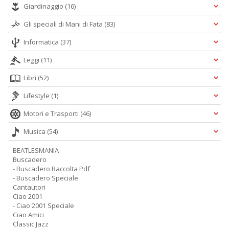
Giardinaggio
(16)
S
Gli speciali di Mani di Fata
(83)
R
P
Informatica
(37)
C
n
Leggi
(11)
+
D
Libri
(52)
Lifestyle
(1)
Motori e Trasporti
(46)
Musica
(54)
BEATLESMANIA
Buscadero
A
- Buscadero Raccolta Pdf
L
- Buscadero Speciale
O
Cantautori
C
Ciao 2001
n
- Ciao 2001 Speciale
Ciao Amici
Classic Jazz