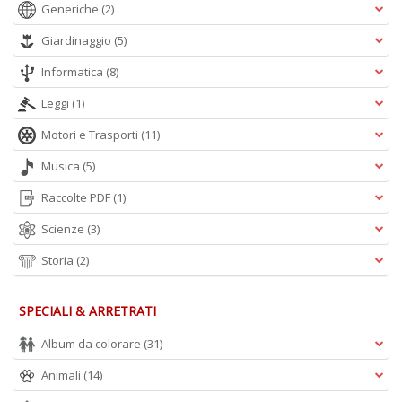
Generiche
(2)
+
D
Giardinaggio
(5)
Informatica
(8)
Leggi
(1)
B
Motori e Trasporti
(11)
S
C
Musica
(5)
R
M
Raccolte PDF
(1)
n
+
Scienze
(3)
D
Storia
(2)
SPECIALI & ARRETRATI
Album da colorare
(31)
Animali
(14)
R