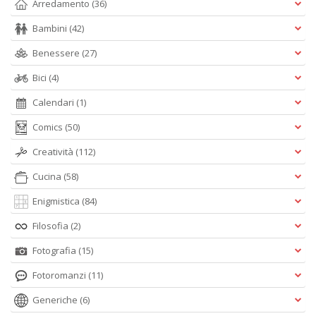
Arredamento
(36)
s
la
Bambini
(42)
r
r
Benessere
(27)
di
c
Bici
(4)
M
M
Calendari
(1)
n
+
Comics
(50)
D
Creatività
(112)
Cucina
(58)
Enigmistica
(84)
C
Filosofia
(2)
n
+
Fotografia
(15)
D
Fotoromanzi
(11)
Generiche
(6)