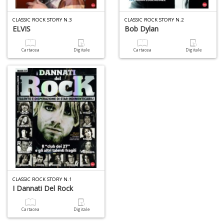
-
C
CLASSIC ROCK STORY N.3
CLASSIC ROCK STORY N.2
ELVIS
Bob Dylan
Cartacea
Digitale
Cartacea
Digitale
1
f
A
a
a
G
CLASSIC ROCK STORY N.1
S
I Dannati Del Rock
Cartacea
Digitale