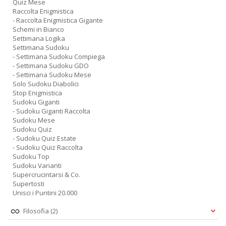
Quiz Mese
Raccolta Enigmistica
- Raccolta Enigmistica Gigante
Schemi in Bianco
Settimana Logika
Settimana Sudoku
- Settimana Sudoku Compiega
- Settimana Sudoku GDO
- Settimana Sudoku Mese
Solo Sudoku Diabolici
Stop Enigmistica
Sudoku Giganti
- Sudoku Giganti Raccolta
Sudoku Mese
Sudoku Quiz
- Sudoku Quiz Estate
- Sudoku Quiz Raccolta
Sudoku Top
Sudoku Varianti
Supercrucintarsi & Co.
Supertosti
Unisci i Puntini 20.000
Filosofia
(2)