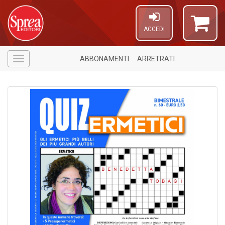
ACCEDI
ABBONAMENTI
ARRETRATI
Menù
5
n
in
di