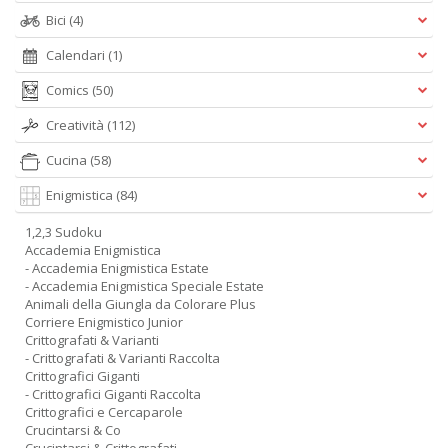
Bici
(4)
Calendari
(1)
Comics
(50)
Creatività
(112)
Cucina
(58)
Enigmistica
(84)
1,2,3 Sudoku
Accademia Enigmistica
- Accademia Enigmistica Estate
- Accademia Enigmistica Speciale Estate
Animali della Giungla da Colorare Plus
Corriere Enigmistico Junior
Crittografati & Varianti
- Crittografati & Varianti Raccolta
Crittografici Giganti
- Crittografici Giganti Raccolta
Crittografici e Cercaparole
Crucintarsi & Co