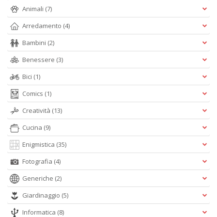
n
Animali
(7)
+
D
Arredamento
(4)
Bambini
(2)
Benessere
(3)
Bici
(1)
Comics
(1)
A
Creatività
(13)
L
O
Cucina
(9)
C
n
Enigmistica
(35)
Fotografia
(4)
Generiche
(2)
Giardinaggio
(5)
Informatica
(8)