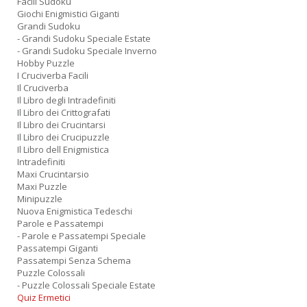
Facili Sudoku
Giochi Enigmistici Giganti
Grandi Sudoku
- Grandi Sudoku Speciale Estate
- Grandi Sudoku Speciale Inverno
Hobby Puzzle
I Cruciverba Facili
Il Cruciverba
Il Libro degli Intradefiniti
Il Libro dei Crittografati
Il Libro dei Crucintarsi
Il Libro dei Crucipuzzle
Il Libro dell Enigmistica
Intradefiniti
Maxi Crucintarsio
Maxi Puzzle
Minipuzzle
Nuova Enigmistica Tedeschi
Parole e Passatempi
- Parole e Passatempi Speciale
Passatempi Giganti
Passatempi Senza Schema
Puzzle Colossali
- Puzzle Colossali Speciale Estate
Quiz Ermetici