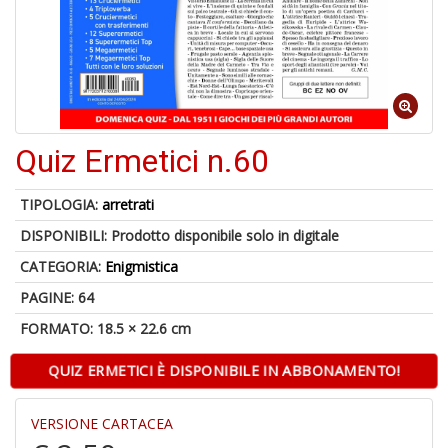
4
n
in
di
Quiz Ermetici n.60
TIPOLOGIA:
arretrati
A
DISPONIBILI:
Prodotto disponibile solo in digitale
a
a
CATEGORIA:
Enigmistica
A
PAGINE: 64
FORMATO: 18.5 × 22.6 cm
QUIZ ERMETICI È DISPONIBILE IN ABBONAMENTO!
VERSIONE CARTACEA
Hi