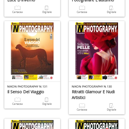
Cartacea
Digitale
Cartacea
Digitale
F
V
B
d
e
n
+
D
NIKON PHOTOGRAPHY N.131
NIKON PHOTOGRAPHY N.130
Il Senso Del Viaggio
Ritratti Glamour E Nudi
Artistici
Cartacea
Digitale
Fa
Cartacea
Digitale
C
n
+
D