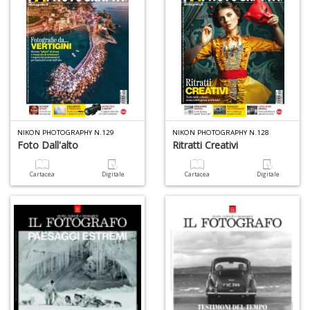
L
Il
n
+
D
NIKON PHOTOGRAPHY N.129
NIKON PHOTOGRAPHY N.128
Foto Dall'alto
Ritratti Creativi
Cartacea
Digitale
Cartacea
Digitale
A
L
O
C
n