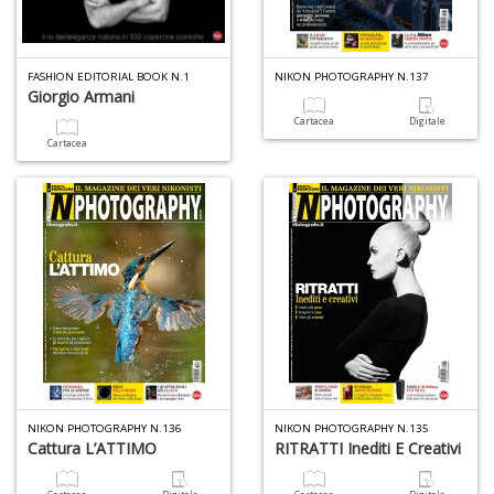
FASHION EDITORIAL BOOK N.1
NIKON PHOTOGRAPHY N.137
Giorgio Armani
Cartacea
Digitale
5
Cartacea
n
in
di
U
a
c
S
NIKON PHOTOGRAPHY N.136
NIKON PHOTOGRAPHY N.135
T
Cattura L’ATTIMO
RITRATTI Inediti E Creativi