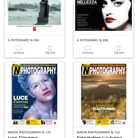
di
G
H
D
n
+
D
IL FOTOGRAFO N.359
IL FOTOGRAFO N.358
Cartacea
Digitale
Cartacea
Digitale
Il
m
c
7
a
G
F
n
+
D
NIKON PHOTOGRAPHY N.133
NIKON PHOTOGRAPHY N.132
Luce D'inverno
Fotografare L'autunno