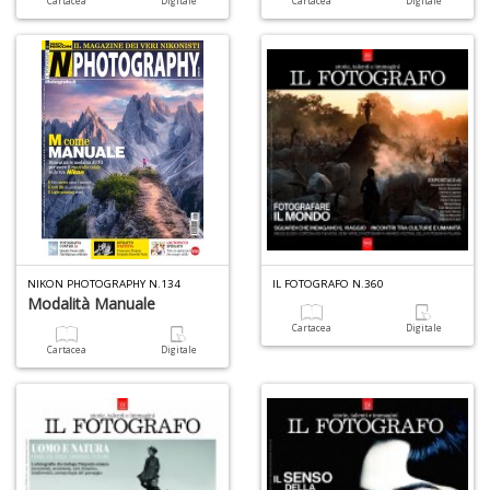
Cartacea
Digitale
Cartacea
Digitale
R
le
t
f
a
V
C
N
n
NIKON PHOTOGRAPHY N.134
IL FOTOGRAFO N.360
Modalità Manuale
+
D
Cartacea
Digitale
Cartacea
Digitale
L
v
st