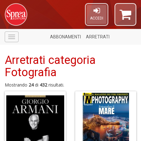
ACCEDI
ABBONAMENTI
ARRETRATI
Menù
Arretrati categoria
Fotografia
Mostrando
24
di
432
risultati.
Il
m
c
+
di
in
o