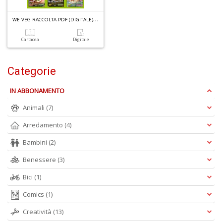
U
W
E VEG RACCOLTA PDF (DIGITALE) N.1
a
c
Il
Cartacea
Digitale
C
Categorie
IN ABBONAMENTO
Animali
(7)
6
n
Arredamento
(4)
in
di
Bambini
(2)
Benessere
(3)
Bici
(1)
Comics
(1)
Creatività
(13)
C