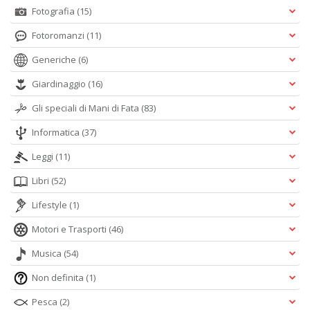
R
Fotografia
(15)
P
Fotoromanzi
(11)
n
+
Generiche
(6)
D
Giardinaggio
(16)
Gli speciali di Mani di Fata
(83)
Informatica
(37)
S
L
Leggi
(11)
n
+
Libri
(52)
D
Lifestyle
(1)
Motori e Trasporti
(46)
Musica
(54)
I
Non definita
(1)
C
Fa
Pesca
(2)
n