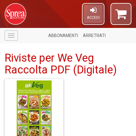
ACCEDI
ABBONAMENTI
ARRETRATI
Menù
Riviste per We Veg
Raccolta PDF (Digitale)
1
n
in
di