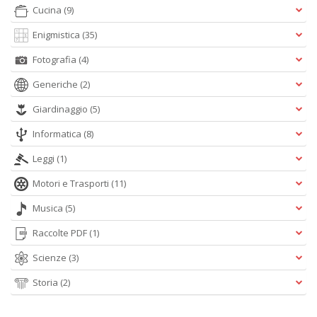
P
Cucina
(9)
P
C
Enigmistica
(35)
n
+
Fotografia
(4)
D
Generiche
(2)
Giardinaggio
(5)
Informatica
(8)
Il
Leggi
(1)
M
O
Motori e Trasporti
(11)
P
Il
Musica
(5)
M
O
Raccolte PDF
(1)
P
Scienze
(3)
n
+
Storia
(2)
D