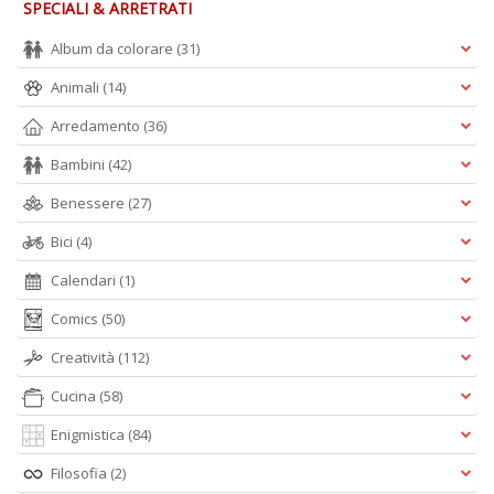
SPECIALI & ARRETRATI
Album da colorare
(31)
A
Animali
(14)
I
L
Arredamento
(36)
P
C
Bambini
(42)
S
n
Benessere
(27)
+
Bici
(4)
D
Calendari
(1)
Comics
(50)
Creatività
(112)
Cucina
(58)
5
Enigmistica
(84)
a
di
Filosofia
(2)
P