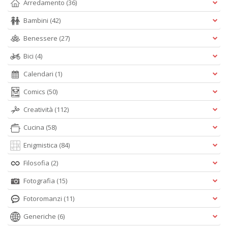
Arredamento
(36)
Z
il
Bambini
(42)
c
c
Benessere
(27)
h
fa
Bici
(4)
i
P
Calendari
(1)
H
n
Comics
(50)
+
Creatività
(112)
D
Cucina
(58)
Enigmistica
(84)
Filosofia
(2)
Fa
S
Fotografia
(15)
n
+
Fotoromanzi
(11)
D
Generiche
(6)