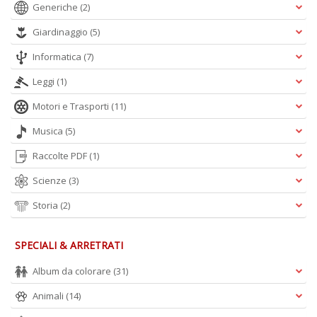
Generiche
(2)
+
D
Giardinaggio
(5)
Informatica
(7)
Leggi
(1)
Gl
Motori e Trasporti
(11)
u
d
Musica
(5)
D
H
Raccolte PDF
(1)
S
n
Scienze
(3)
+
D
Storia
(2)
SPECIALI & ARRETRATI
Album da colorare
(31)
Animali
(14)