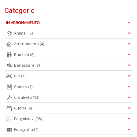
Categorie
G
e
IN ABBONAMENTO
G
R
Animali
(5)
P
(d
Arredamento
(4)
n
Bambini
(2)
+
D
Benessere
(3)
Bici
(1)
Comics
(1)
R
Creatività
(13)
il
m
Cucina
(9)
C
D
Enigmistica
(35)
S
Fotografia
(4)
C
n