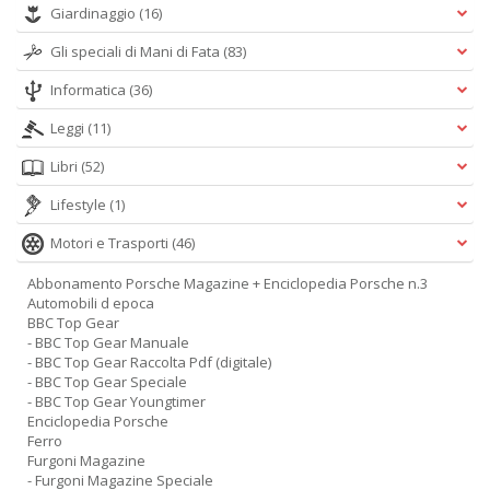
Giardinaggio
(16)
Gli speciali di Mani di Fata
(83)
E
M
Informatica
(36)
n
Leggi
(11)
+
D
Libri
(52)
Lifestyle
(1)
Motori e Trasporti
(46)
Abbonamento Porsche Magazine + Enciclopedia Porsche n.3
Automobili d epoca
BBC Top Gear
A
- BBC Top Gear Manuale
L
- BBC Top Gear Raccolta Pdf (digitale)
O
- BBC Top Gear Speciale
C
- BBC Top Gear Youngtimer
n
Enciclopedia Porsche
Ferro
Furgoni Magazine
- Furgoni Magazine Speciale