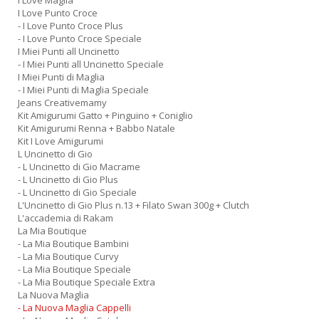
I Love Maglia
n
I Love Punto Croce
+
- I Love Punto Croce Plus
D
- I Love Punto Croce Speciale
I Miei Punti all Uncinetto
- I Miei Punti all Uncinetto Speciale
I Miei Punti di Maglia
- I Miei Punti di Maglia Speciale
Jeans Creativemamy
Kit Amigurumi Gatto + Pinguino + Coniglio
M
Kit Amigurumi Renna + Babbo Natale
in
Kit I Love Amigurumi
s
L Uncinetto di Gio
C
- L Uncinetto di Gio Macrame
T
- L Uncinetto di Gio Plus
n
- L Uncinetto di Gio Speciale
+
L'Uncinetto di Gio Plus n.13 + Filato Swan 300g + Clutch
D
L'accademia di Rakam
La Mia Boutique
- La Mia Boutique Bambini
- La Mia Boutique Curvy
- La Mia Boutique Speciale
- La Mia Boutique Speciale Extra
La Nuova Maglia
- La Nuova Maglia Cappelli