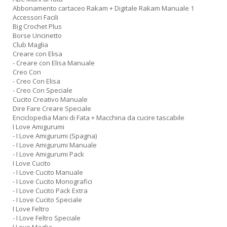
mi
Abbonamento cartaceo Rakam + Digitale Rakam Manuale 1
F
Accessori Facili
c
Big Crochet Plus
h
Borse Uncinetto
s
Club Maglia
n
Creare con Elisa
ra
- Creare con Elisa Manuale
a
Creo Con
- Creo Con Elisa
8
- Creo Con Speciale
e
Cucito Creativo Manuale
9
Dire Fare Creare Speciale
Y
Enciclopedia Mani di Fata + Macchina da cucire tascabile
&
I Love Amigurumi
R
- I Love Amigurumi (Spagna)
n
- I Love Amigurumi Manuale
+
- I Love Amigurumi Pack
D
I Love Cucito
- I Love Cucito Manuale
- I Love Cucito Monografici
- I Love Cucito Pack Extra
- I Love Cucito Speciale
I Love Feltro
c
- I Love Feltro Speciale
C