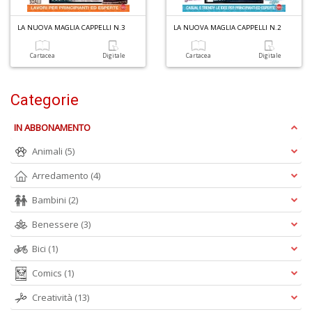
o
LA NUOVA MAGLIA CAPPELLI N.3
LA NUOVA MAGLIA CAPPELLI N.2
Cartacea
Digitale
Cartacea
Digitale
1
Categorie
n
in
IN ABBONAMENTO
di
Animali
(5)
Arredamento
(4)
Bambini
(2)
Benessere
(3)
Bici
(1)
6
f
Comics
(1)
+
di
Creatività
(13)
in