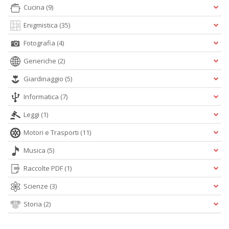
r
Cucina
(9)
Enigmistica
(35)
Fotografia
(4)
Generiche
(2)
Giardinaggio
(5)
G
Informatica
(7)
S
S
Leggi
(1)
I
n
Motori e Trasporti
(11)
+
D
Musica
(5)
Raccolte PDF
(1)
Scienze
(3)
P
Storia
(2)
i
P