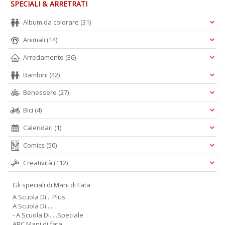
SPECIALI & ARRETRATI
G
n
Album da colorare
(31)
+
D
Animali
(14)
Arredamento
(36)
Bambini
(42)
N
Benessere
(27)
C
M
Bici
(4)
n
+
Calendari
(1)
D
Comics
(50)
Creatività
(112)
Gli speciali di Mani di Fata
A Scuola Di... Plus
A Scuola Di.....
- A Scuola Di.....Speciale
I
ABC Mani di fata