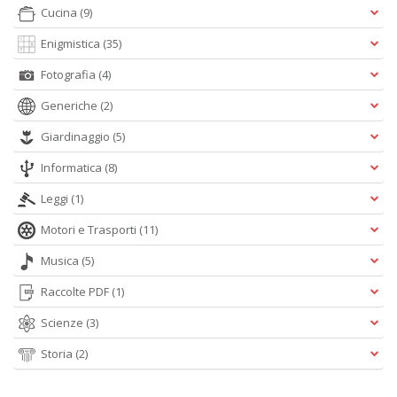
Cucina
(9)
C
Enigmistica
(35)
R
C
Fotografia
(4)
S
Generiche
(2)
n
+
Giardinaggio
(5)
D
Informatica
(8)
Leggi
(1)
Motori e Trasporti
(11)
G
ri
Musica
(5)
P
V
Raccolte PDF
(1)
S
n
Scienze
(3)
+
D
Storia
(2)