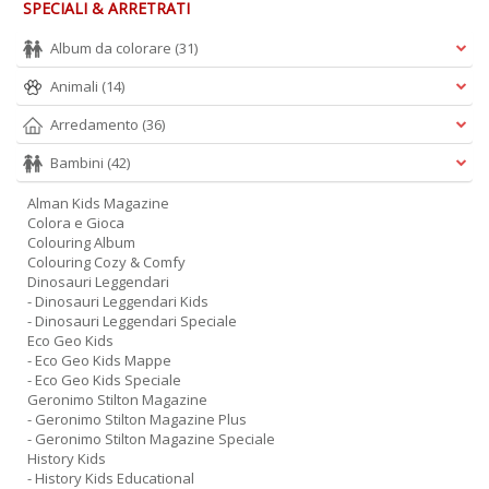
SPECIALI & ARRETRATI
Album da colorare
(31)
Il
Animali
(14)
M
O
Arredamento
(36)
P
2
Bambini
(42)
Il
M
Alman Kids Magazine
O
Colora e Gioca
P
Colouring Album
n
Colouring Cozy & Comfy
+
Dinosauri Leggendari
D
- Dinosauri Leggendari Kids
- Dinosauri Leggendari Speciale
Eco Geo Kids
- Eco Geo Kids Mappe
- Eco Geo Kids Speciale
Geronimo Stilton Magazine
- Geronimo Stilton Magazine Plus
- Geronimo Stilton Magazine Speciale
History Kids
V
- History Kids Educational