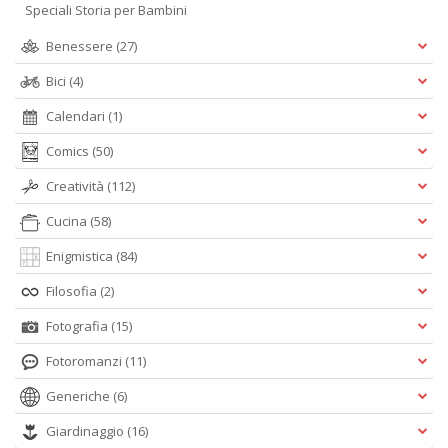
Speciali Storia per Bambini
Benessere
(27)
Cr
Bici
(4)
&
V
Calendari
(1)
n
+
Comics
(50)
D
Creatività
(112)
Cucina
(58)
Enigmistica
(84)
Filosofia
(2)
A
Fotografia
(15)
L
Fotoromanzi
(11)
O
C
Generiche
(6)
n
Giardinaggio
(16)