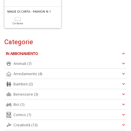
1
n
MAGIE DI CARTA - FASHION N.1
in
di
Cartacea
Categorie
IN ABBONAMENTO
Animali
(7)
A
Arredamento
(4)
di
a
Bambini
(2)
a
L
Benessere
(3)
P
Bici
(1)
Comics
(1)
Creatività
(13)