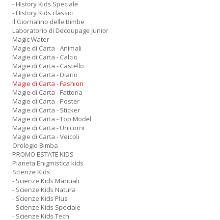
in
- History Kids Speciale
s
- History Kids classici
P
Il Giornalino delle Bimbe
C
Laboratorio di Decoupage Junior
Magic Water
n
Magie di Carta - Animali
+
Magie di Carta - Calcio
D
Magie di Carta - Castello
Magie di Carta - Diario
Magie di Carta - Fashion
Magie di Carta - Fattoria
Magie di Carta - Poster
Magie di Carta - Sticker
T
Magie di Carta - Top Model
le
Magie di Carta - Unicorni
n
Magie di Carta - Veicoli
d
Orologio Bimba
2
PROMO ESTATE KIDS
G
Pianeta Enigmistica kids
S
Scienze Kids
n
- Scienze Kids Manuali
+
- Scienze Kids Natura
D
- Scienze Kids Plus
- Scienze Kids Speciale
- Scienze Kids Tech