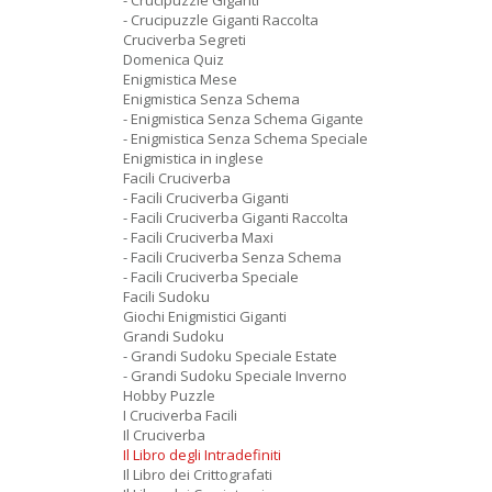
- Crucipuzzle Giganti
- Crucipuzzle Giganti Raccolta
Cruciverba Segreti
Domenica Quiz
Enigmistica Mese
Enigmistica Senza Schema
- Enigmistica Senza Schema Gigante
- Enigmistica Senza Schema Speciale
Enigmistica in inglese
Facili Cruciverba
- Facili Cruciverba Giganti
- Facili Cruciverba Giganti Raccolta
- Facili Cruciverba Maxi
- Facili Cruciverba Senza Schema
- Facili Cruciverba Speciale
Facili Sudoku
Giochi Enigmistici Giganti
Grandi Sudoku
- Grandi Sudoku Speciale Estate
- Grandi Sudoku Speciale Inverno
Hobby Puzzle
I Cruciverba Facili
Il Cruciverba
Il Libro degli Intradefiniti
Il Libro dei Crittografati