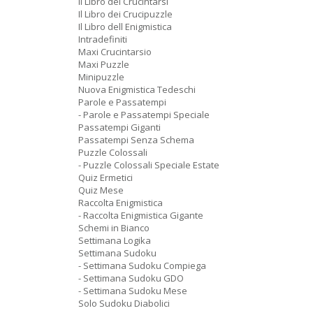
Il Libro dei Crucintarsi
Il Libro dei Crucipuzzle
Il Libro dell Enigmistica
Intradefiniti
Maxi Crucintarsio
Maxi Puzzle
Minipuzzle
Nuova Enigmistica Tedeschi
Parole e Passatempi
- Parole e Passatempi Speciale
Passatempi Giganti
Passatempi Senza Schema
Puzzle Colossali
- Puzzle Colossali Speciale Estate
Quiz Ermetici
Quiz Mese
Raccolta Enigmistica
- Raccolta Enigmistica Gigante
Schemi in Bianco
Settimana Logika
Settimana Sudoku
- Settimana Sudoku Compiega
- Settimana Sudoku GDO
- Settimana Sudoku Mese
Solo Sudoku Diabolici