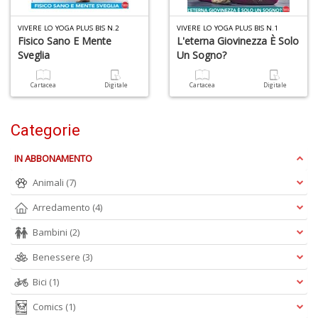
Il
F
VIVERE LO YOGA PLUS BIS N.2
VIVERE LO YOGA PLUS BIS N.1
Fisico Sano E Mente
L'eterna Giovinezza È Solo
Sveglia
Un Sogno?
Cartacea
Digitale
Cartacea
Digitale
Categorie
1
f
+
IN ABBONAMENTO
2
s
Animali
(7)
c
Arredamento
(4)
Bambini
(2)
Benessere
(3)
Bici
(1)
Comics
(1)
S