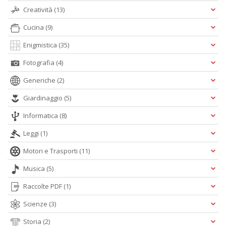
Gh
Creatività
(13)
A
C
Cucina
(9)
D
n
Enigmistica
(35)
+
Fotografia
(4)
D
Generiche
(2)
Giardinaggio
(5)
Informatica
(8)
D
A
Leggi
(1)
Vi
M
Motori e Trasporti
(11)
n
+
Musica
(5)
D
Raccolte PDF
(1)
Scienze
(3)
Storia
(2)