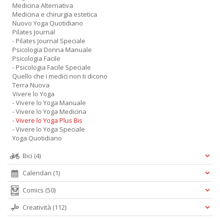
Medicina Alternativa
P
Medicina e chirurgia estetica
al
Nuovo Yoga Quotidiano
P
Pilates Journal
B
- Pilates Journal Speciale
M
Psicologia Donna Manuale
n
Psicologia Facile
+
- Psicologia Facile Speciale
D
Quello che i medici non ti dicono
Terra Nuova
Vivere lo Yoga
- Vivere lo Yoga Manuale
- Vivere lo Yoga Medicina
- Vivere lo Yoga Plus Bis
S
- Vivere lo Yoga Speciale
S
Yoga Quotidiano
n
+
Bici
(4)
D
Calendari
(1)
Comics
(50)
Creatività
(112)