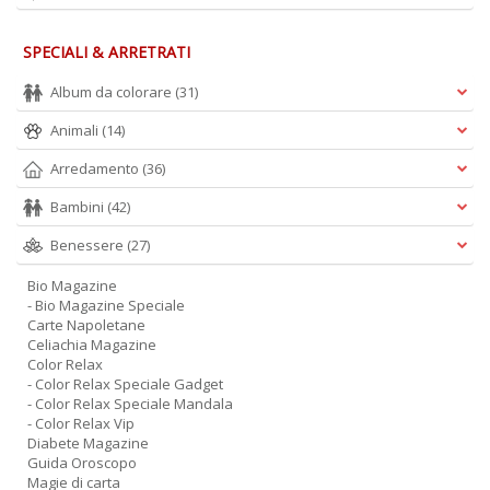
P
Vi
S
SPECIALI & ARRETRATI
n
+
Album da colorare
(31)
D
Animali
(14)
Arredamento
(36)
Bambini
(42)
Benessere
(27)
L
Bio Magazine
D
- Bio Magazine Speciale
Carte Napoletane
Vi
Celiachia Magazine
n
Color Relax
+
- Color Relax Speciale Gadget
D
- Color Relax Speciale Mandala
- Color Relax Vip
Diabete Magazine
Guida Oroscopo
Magie di carta