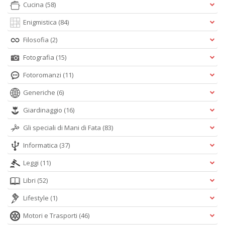
Cucina
(58)
Enigmistica
(84)
A
L
Filosofia
(2)
O
C
Fotografia
(15)
n
Fotoromanzi
(11)
Generiche
(6)
Giardinaggio
(16)
Gli speciali di Mani di Fata
(83)
Informatica
(37)
Leggi
(11)
Libri
(52)
Lifestyle
(1)
Motori e Trasporti
(46)