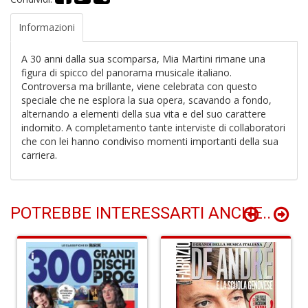
Informazioni
T
A 30 anni dalla sua scomparsa, Mia Martini rimane una
H
figura di spicco del panorama musicale italiano.
S
Controversa ma brillante, viene celebrata con questo
n
speciale che ne esplora la sua opera, scavando a fondo,
+
alternando a elementi della sua vita e del suo carattere
D
indomito. A completamento tante interviste di collaboratori
che con lei hanno condiviso momenti importanti della sua
carriera.
POTREBBE INTERESSARTI ANCHE..
R
n
+
D