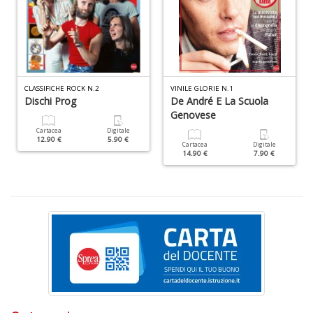
I
C
Fa
n
CLASSIFICHE ROCK N.2
VINILE GLORIE N.1
+
Dischi Prog
De André E La Scuola
D
Genovese
Cartacea
Digitale
12.90 €
5.90 €
Cartacea
Digitale
14.90 €
7.90 €
I
L
P
C
n
+
D