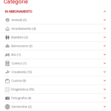
Categorie
IN ABBONAMENTO
Animali
(5)
A
Arredamento
(4)
L
O
Bambini
(2)
C
n
Benessere
(3)
Bici
(1)
Comics
(1)
Creatività
(13)
Cucina
(9)
Enigmistica
(35)
Fotografia
(4)
Generiche
(2)