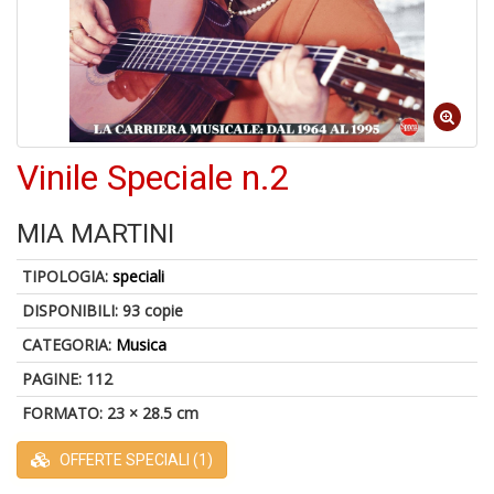
4
n
in
Vinile Speciale n.2
di
MIA MARTINI
TIPOLOGIA:
speciali
DISPONIBILI:
93 copie
4
n
CATEGORIA:
Musica
in
di
PAGINE: 112
FORMATO: 23 × 28.5 cm
OFFERTE SPECIALI (1)