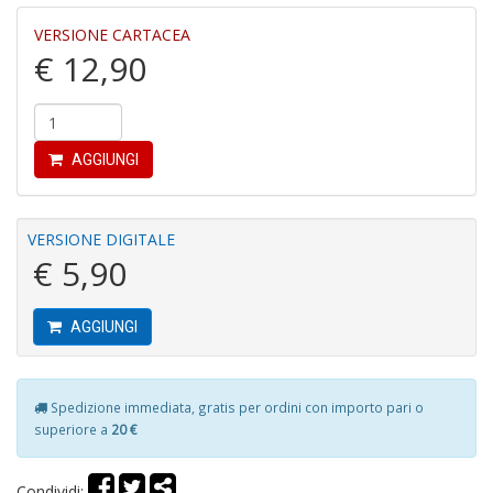
VERSIONE CARTACEA
€ 12,90
Tu
i
s
d
N
AGGIUNGI
N
P
S
n
VERSIONE DIGITALE
+
€ 5,90
D
AGGIUNGI
H
S
Spedizione immediata, gratis per ordini con importo pari o
n
superiore a
20 €
+
D
Condividi: