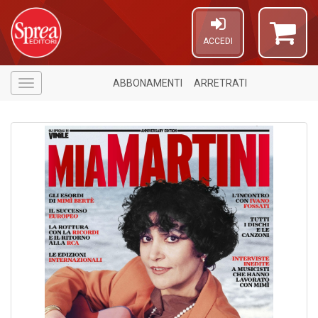
ACCEDI
ABBONAMENTI
ARRETRATI
Menù
6
f
+
di
in
r