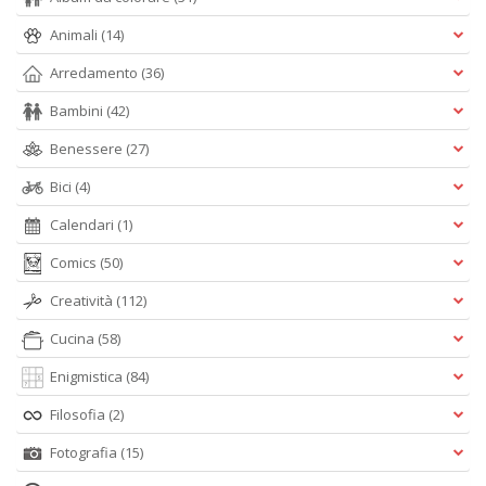
Animali
(14)
Arredamento
(36)
Bambini
(42)
Q
d
Benessere
(27)
st
H
Bici
(4)
Q
n
Calendari
(1)
+
D
Comics
(50)
Creatività
(112)
Cucina
(58)
Enigmistica
(84)
Filosofia
(2)
Il
Fotografia
(15)
M
C