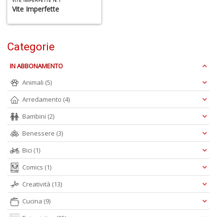
VITE IMPERFETTE N.1
Vite Imperfette
A
p
Categorie
u
a
M
IN ABBONAMENTO
C
Animali
(5)
Arredamento
(4)
Bambini
(2)
A
Benessere
(3)
a
Bici
(1)
G
S
Comics
(1)
Creatività
(13)
Cucina
(9)