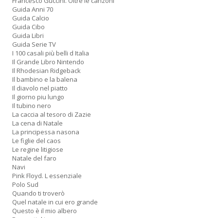
Francesco Guccini. Oltre le canzoni
M
Guida Anni 70
M
Guida Calcio
Guida Cibo
n
Guida Libri
+
Guida Serie TV
D
I 100 casali più belli d Italia
Il Grande Libro Nintendo
Il Rhodesian Ridgeback
Il bambino e la balena
Il diavolo nel piatto
Il giorno piu lungo
Il tubino nero
La caccia al tesoro di Zazie
La cena di Natale
A
La principessa nasona
L
Le figlie del caos
O
Le regine litigiose
C
Natale del faro
n
Navi
Pink Floyd. L essenziale
Polo Sud
Quando ti troverò
Quel natale in cui ero grande
Questo è il mio albero