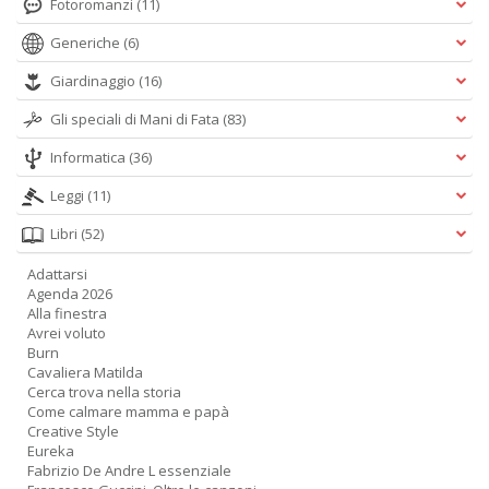
Fotoromanzi
(11)
I
n
Generiche
(6)
+
D
Giardinaggio
(16)
Gli speciali di Mani di Fata
(83)
Informatica
(36)
Leggi
(11)
B
T
Libri
(52)
Il
M
Adattarsi
C
Agenda 2026
n
Alla finestra
+
Avrei voluto
D
Burn
Cavaliera Matilda
Cerca trova nella storia
Come calmare mamma e papà
Creative Style
Eureka
I
Fabrizio De Andre L essenziale
1