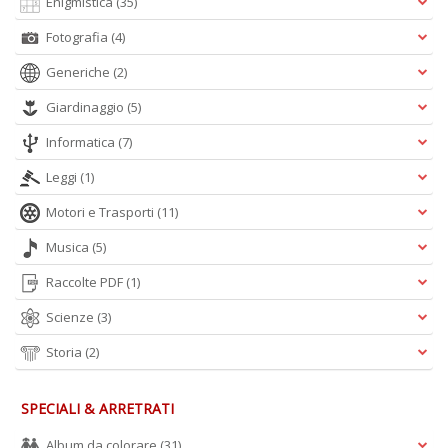
Enigmistica
(35)
Fotografia
(4)
M
H
Generiche
(2)
K
2
Giardinaggio
(5)
S
n
Informatica
(7)
+
Leggi
(1)
D
Motori e Trasporti
(11)
Musica
(5)
Raccolte PDF
(1)
S
P
Scienze
(3)
Il
M
Storia
(2)
G
F
n
SPECIALI & ARRETRATI
+
D
Album da colorare
(31)