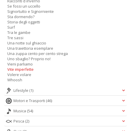
Racconti d inverno
Se fossi un uccello
Signortutto e Signorniente
Sta dormendo?
Storia degli oggetti
Surf
Tra le gambe
Tre sassi
Una notte sul ghiaccio
Una traiettoria esemplare
Una zuppa cento per cento strega
Uno sbaglio? Proprio no!
Vieni parliamo
Vite imperfette
Volere volare
Whoosh
Lifestyle
(1)
Motori e Trasporti
(46)
Musica
(54)
Pesca
(2)