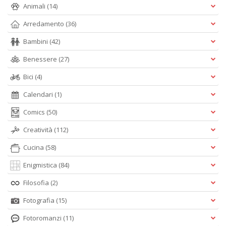
Animali
(14)
Arredamento
(36)
A
Bambini
(42)
I
L
Benessere
(27)
P
C
Bici
(4)
S
n
Calendari
(1)
+
D
Comics
(50)
Creatività
(112)
Cucina
(58)
Enigmistica
(84)
Filosofia
(2)
5
Fotografia
(15)
a
di
Fotoromanzi
(11)
P