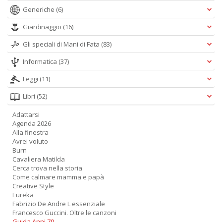
R
Generiche
(6)
P
n
Giardinaggio
(16)
+
Gli speciali di Mani di Fata
(83)
D
Informatica
(37)
Leggi
(11)
Libri
(52)
S
L
Adattarsi
n
Agenda 2026
+
Alla finestra
D
Avrei voluto
Burn
Cavaliera Matilda
Cerca trova nella storia
Come calmare mamma e papà
Creative Style
I
Eureka
C
Fabrizio De Andre L essenziale
Fa
Francesco Guccini. Oltre le canzoni
n
Guida Anni 70