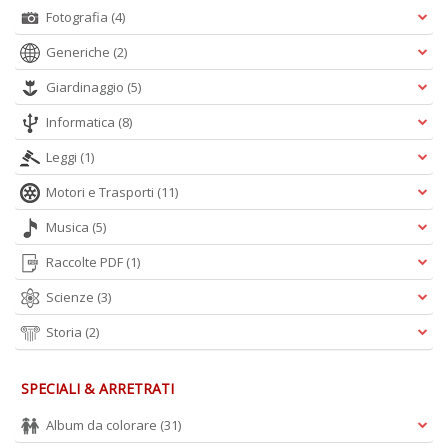
P
Fotografia
(4)
P
C
Generiche
(2)
n
+
Giardinaggio
(5)
D
Informatica
(8)
Leggi
(1)
Motori e Trasporti
(11)
Il
Musica
(5)
M
O
Raccolte PDF
(1)
P
Il
Scienze
(3)
M
O
Storia
(2)
P
n
+
SPECIALI & ARRETRATI
D
Album da colorare
(31)