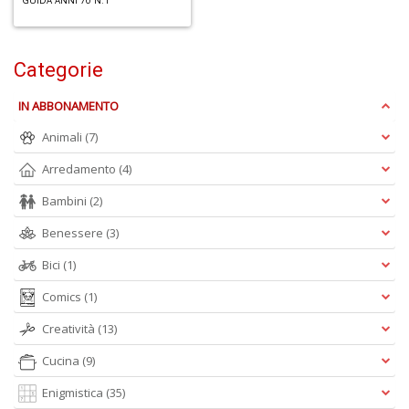
GUIDA ANNI 70 N.1
U
a
c
Categorie
Il
C
IN ABBONAMENTO
Animali
(7)
Arredamento
(4)
Bambini
(2)
6
n
Benessere
(3)
in
di
Bici
(1)
Comics
(1)
Creatività
(13)
Cucina
(9)
Enigmistica
(35)
C