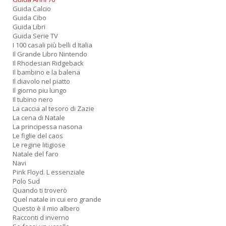
+
Guida Calcio
D
Guida Cibo
Guida Libri
Guida Serie TV
I 100 casali più belli d Italia
Il Grande Libro Nintendo
Il Rhodesian Ridgeback
Il bambino e la balena
Il diavolo nel piatto
Il giorno piu lungo
Il tubino nero
A
La caccia al tesoro di Zazie
L
La cena di Natale
O
La principessa nasona
C
Le figlie del caos
n
Le regine litigiose
Natale del faro
Navi
Pink Floyd. L essenziale
Polo Sud
Quando ti troverò
Quel natale in cui ero grande
Questo è il mio albero
Racconti d inverno