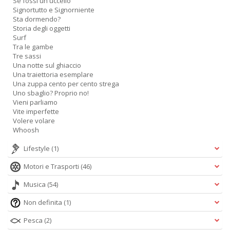
Se fossi un uccello
Signortutto e Signorniente
Sta dormendo?
Storia degli oggetti
Surf
Tra le gambe
Tre sassi
Una notte sul ghiaccio
Una traiettoria esemplare
Una zuppa cento per cento strega
Uno sbaglio? Proprio no!
Vieni parliamo
Vite imperfette
Volere volare
Whoosh
Lifestyle
(1)
Motori e Trasporti
(46)
Musica
(54)
Non definita
(1)
Pesca
(2)