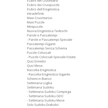
Il Libro dei Crucintarsi
Il Libro dei Crucipuzzle
Il Libro dell Enigmistica
Intradefiniti
Maxi Crucintarsio
Maxi Puzzle
Minipuzzle
Nuova Enigmistica Tedeschi
Parole e Passatempi
- Parole e Passatempi Speciale
Passatempi Giganti
Passatempi Senza Schema
Puzzle Colossali
- Puzzle Colossali Speciale Estate
Quiz Ermetici
Quiz Mese
Raccolta Enigmistica
- Raccolta Enigmistica Gigante
Schemi in Bianco
Settimana Logika
Settimana Sudoku
- Settimana Sudoku Compiega
- Settimana Sudoku GDO
- Settimana Sudoku Mese
Solo Sudoku Diabolici