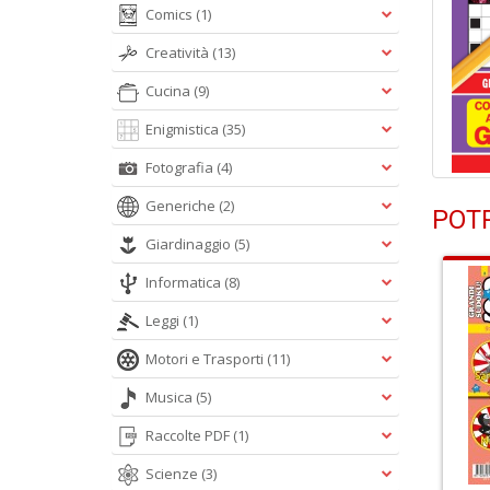
Comics
(1)
Creatività
(13)
Cucina
(9)
Enigmistica
(35)
Fotografia
(4)
Generiche
(2)
POTR
Giardinaggio
(5)
Informatica
(8)
Leggi
(1)
Motori e Trasporti
(11)
Musica
(5)
Raccolte PDF
(1)
Scienze
(3)