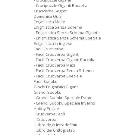
- Crucipuzzle Giganti
- Crucipuzzle Giganti Raccolta
Cruciverba Segreti
Domenica Quiz
Enigmistica Mese
Enigmistica Senza Schema
- Enigmistica Senza Schema Gigante
- Enigmistica Senza Schema Speciale
Enigmistica in inglese
Facili Cruciverba
- Facili Cruciverba Giganti
- Facili Cruciverba Giganti Raccolta
- Facili Cruciverba Maxi
- Facili Cruciverba Senza Schema
- Facili Cruciverba Speciale
Facili Sudoku
Giochi Enigmistici Giganti
Grandi Sudoku
- Grandi Sudoku Speciale Estate
- Grandi Sudoku Speciale Inverno
Hobby Puzzle
I Cruciverba Facili
Il Cruciverba
Il Libro degli Intradefiniti
Il Libro dei Crittografati