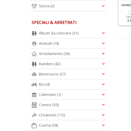
G
RANDI SUDOKU SPECIALE ESTATE N.1
G
RANDI SUDOKU SPECIALE INVERNO N.1
Storia
(2)
Cartacea
Digitale
Cartacea
Digitale
Car
3.50 €
1.90 €
3.50 €
1.30 €
3.
SPECIALI & ARRETRATI
Album da colorare
(31)
Animali
(14)
Arredamento
(36)
Bambini
(42)
Benessere
(27)
Bici
(4)
Calendari
(1)
Comics
(50)
Creatività
(112)
Cucina
(58)