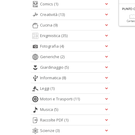
Comics
(1)
Creatività
(13)
Carta
Cucina
(9)
Enigmistica
(35)
Fotografia
(4)
Generiche
(2)
Giardinaggio
(5)
Informatica
(8)
Leggi
(1)
Motori e Trasporti
(11)
Musica
(5)
Raccolte PDF
(1)
Scienze
(3)