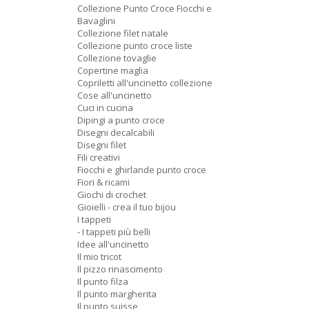
Collezione Punto Croce Fiocchi e
Bavaglini
Collezione filet natale
Collezione punto croce liste
Collezione tovaglie
Copertine maglia
Copriletti all'uncinetto collezione
Cose all'uncinetto
Cuci in cucina
Dipingi a punto croce
Disegni decalcabili
Disegni filet
Fili creativi
Fiocchi e ghirlande punto croce
Fiori & ricami
Giochi di crochet
Gioielli - crea il tuo bijou
I tappeti
- I tappeti più belli
Idee all'uncinetto
Il mio tricot
Il pizzo rinascimento
Il punto filza
Il punto margherita
Il punto suisse