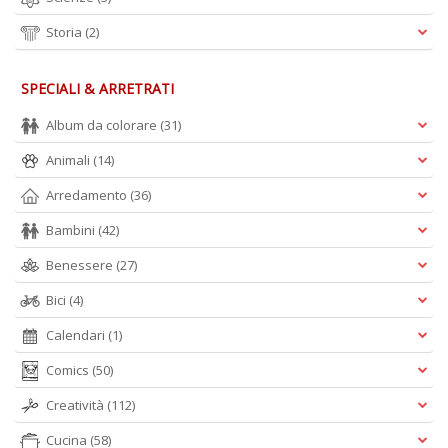
V
lo
Storia
(2)
Y
n
+
SPECIALI & ARRETRATI
D
Album da colorare
(31)
Animali
(14)
Arredamento
(36)
S
Bambini
(42)
S
n
Benessere
(27)
+
D
Bici
(4)
Calendari
(1)
Comics
(50)
Creatività
(112)
Cucina
(58)