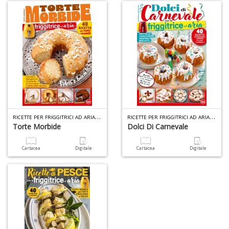
r
R
di
c
R
ICETTE PER FRIGGITRICI AD ARIA SPECIALE N.3
R
ICETTE PER FRIGGITRICI AD ARIA SPECIALE N.2
V
Torte Morbide
Dolci Di Carnevale
C
C
n
Cartacea
Digitale
Cartacea
Digitale
+
D
C