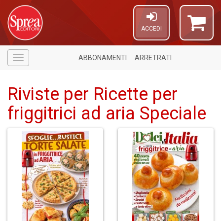
ACCEDI
ABBONAMENTI
ARRETRATI
Menù
Riviste per Ricette per
friggitrici ad aria Speciale
U
a
c
D
M
in