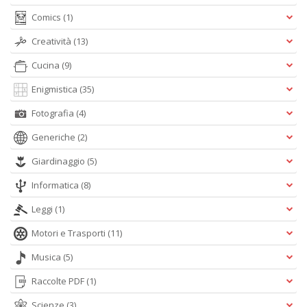
Comics
(1)
Creatività
(13)
F
e
Cucina
(9)
V
al
Enigmistica
(35)
s
Il
Fotografia
(4)
M
C
Generiche
(2)
I
n
Giardinaggio
(5)
+
Informatica
(8)
D
Leggi
(1)
Motori e Trasporti
(11)
Musica
(5)
P
il
Raccolte PDF
(1)
t
f
Scienze
(3)