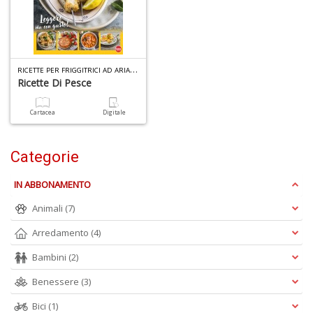
B
H
T
n
+
R
ICETTE PER FRIGGITRICI AD ARIA SPECIALE N.1
D
Ricette Di Pesce
Cartacea
Digitale
P
Categorie
B
T
IN ABBONAMENTO
G
M
Animali
(7)
n
+
Arredamento
(4)
D
Bambini
(2)
Benessere
(3)
Bici
(1)