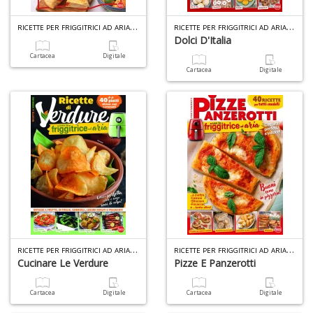
di
R
ICETTE PER FRIGGITRICI AD ARIA SPECIALE N.7
R
ICETTE PER FRIGGITRICI AD ARIA SPECIALE N.6
Dolci D'Italia
Cartacea
Digitale
Cartacea
Digitale
6
n
in
di
R
ICETTE PER FRIGGITRICI AD ARIA SPECIALE N.5
R
ICETTE PER FRIGGITRICI AD ARIA SPECIALE N.4
6
Cucinare Le Verdure
Pizze E Panzerotti
f
+
di
Cartacea
Digitale
Cartacea
Digitale
in