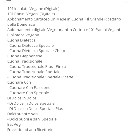
A
L
101 Insalate Vegane (Digitale)
O
101 Panini Vegani (Digitale)
C
Abbonamento Cartaceo Un Mese in Cucina + Il Grande Ricettario
della Domenica
n
Abbonamento digitale Vegetariani in Cucina + 101 Panini Vegani
Biblioteca Vegana
Cucina Dietetica
- Cucina Dietetica Speciale
- Cucina Dietetica Speciale Cheto
Cucina Giapponese
Cucina Tradizionale
- Cucina Tradizionale Plus - Pinza
- Cucina Tradizionale Speciale
- Cucina Tradizionale Speciale Ricette
Cucinare Con
- Cucinare Con Passione
- Cucinare Con Speciale
Di Dolce in Dolce
- Di Dolce in Dolce Speciale
- Di Dolce in Dolce Speciale Plus
Dolci buoni e sani
- Dolci buoni e sani Speciale
Eat Veg
Friggitrici ad aria Ricettario