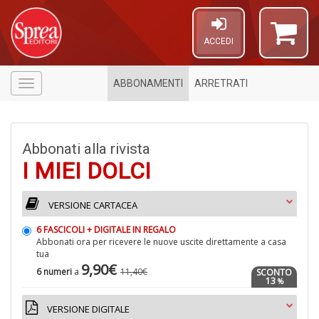
ACCEDI
ABBONAMENTI
ARRETRATI
Menù
Abbonati alla rivista
I MIEI DOLCI
VERSIONE CARTACEA
Il
6 FASCICOLI + DIGITALE IN REGALO
C
Abbonati ora per ricevere le nuove uscite direttamente a casa
t
tua
di
9,90€
6 numeri
a
11,40€
SCONTO
P
13
%
VERSIONE DIGITALE