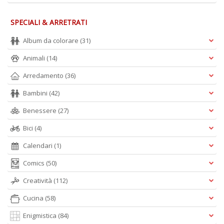
SPECIALI & ARRETRATI
Album da colorare
(31)
Animali
(14)
A
Arredamento
(36)
L
O
Bambini
(42)
C
n
Benessere
(27)
Bici
(4)
Calendari
(1)
Comics
(50)
Creatività
(112)
Cucina
(58)
Enigmistica
(84)