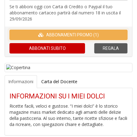
1
Se ti abboni oggi con Carta di Credito o Paypal il tuo
f
abbonamento cartaceo partirà dal numero 18 in uscita il
29/09/2026
ABBONAMENTI PROMO (1)
ABBONATI
SUBITO
REGALA
U
A
c
B
Informazioni
Carta del Docente
INFORMAZIONI SU I MIEI DOLCI
Ricette facili, veloci e gustose. “I miei dolci” è lo storico
magazine mass market dedicato agli amanti delle delizie
1
della pasticceria. Al suo interno, tante ricette sfiziose e facili
i
da ricreare, con spiegazioni chiare e dettagliate.
p
il