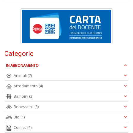
B
It
L
n
Categorie
+
D
IN ABBONAMENTO
Animali
(7)
Arredamento
(4)
Bambini
(2)
Benessere
(3)
H
K
Bici
(1)
n
+
Comics
(1)
D