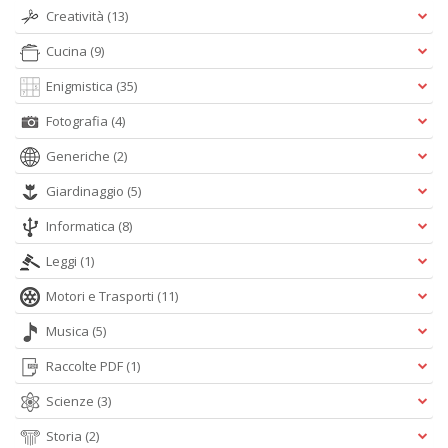
Creatività
(13)
Cucina
(9)
Enigmistica
(35)
S
Fotografia
(4)
L
n
Generiche
(2)
+
D
Giardinaggio
(5)
Informatica
(8)
Leggi
(1)
T
Motori e Trasporti
(11)
le
n
Musica
(5)
P
Raccolte PDF
(1)
M
n
Scienze
(3)
+
D
Storia
(2)