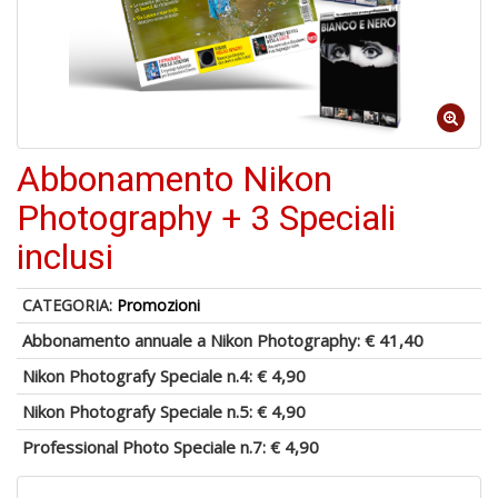
U
a
c
D
M
Abbonamento Nikon
Photography + 3 Speciali
inclusi
5
n
CATEGORIA:
Promozioni
in
di
Abbonamento annuale a Nikon Photography:
€ 41,40
Nikon Photografy Speciale n.4:
€ 4,90
Nikon Photografy Speciale n.5:
€ 4,90
Professional Photo Speciale n.7:
€ 4,90