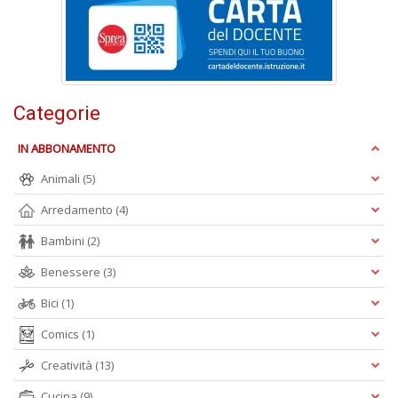
n
+
D
Categorie
C
IN ABBONAMENTO
di
m
Animali
(5)
r
W
Arredamento
(4)
V
Bambini
(2)
n
+
Benessere
(3)
D
Bici
(1)
Comics
(1)
Creatività
(13)
S
L
Cucina
(9)