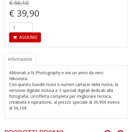
€ 56,10
I
g
€ 39,90
c
H
S
n
+
AGGIUNGI
D
Informazioni
Abbonati a N-Photography e vivi un anno da vero
O
Nikonista.
S
Con questo bundle ricevi 6 numeri cartacei della rivista, la
W
versione digitale inclusa e 3 speciali digitali dedicati alla
F
fotografia. Un’offerta completa per migliorare tecnica,
S
creatività e ispirazione, al prezzo speciale di 39,90€ invece
n
di 56,10€
+
D