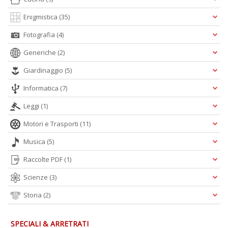
n
+
Enigmistica
(35)
D
Fotografia
(4)
Generiche
(2)
Giardinaggio
(5)
Informatica
(7)
Leggi
(1)
A
L
Motori e Trasporti
(11)
O
C
Musica
(5)
n
Raccolte PDF
(1)
Scienze
(3)
Storia
(2)
SPECIALI & ARRETRATI