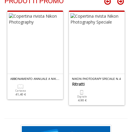
PRODOTTI PROMO
M
v
2
M
di
F
tu
i
p
n
+
D
A
BBONAMENTO ANNUALE A NIKON PHOTOGRAPHY
NIKON PHOTOGRAFY SPECIALE N.4
Ritratti
Cartacea
41,40 €
Digitale
4.90 €
G
E
G