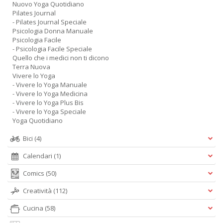
D
Nuovo Yoga Quotidiano
Pilates Journal
- Pilates Journal Speciale
Psicologia Donna Manuale
Psicologia Facile
- Psicologia Facile Speciale
Quello che i medici non ti dicono
O
Terra Nuova
a
Vivere lo Yoga
d
- Vivere lo Yoga Manuale
B
- Vivere lo Yoga Medicina
S
- Vivere lo Yoga Plus Bis
Tu
- Vivere lo Yoga Speciale
p
Yoga Quotidiano
C
S
Bici
(4)
T
n
Calendari
(1)
+
D
Comics
(50)
Creatività
(112)
Cucina
(58)