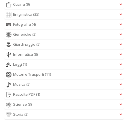
u
Cucina
(9)
M
Enigmistica
(35)
n
+
Fotografia
(4)
D
Generiche
(2)
Giardinaggio
(5)
R
Informatica
(8)
M
di
Leggi
(1)
F
tu
Motori e Trasporti
(11)
i
p
Musica
(5)
n
+
Raccolte PDF
(1)
D
Scienze
(3)
Storia
(2)