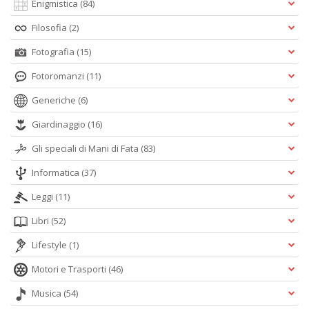
Enigmistica
(84)
A
e
Filosofia
(2)
Y
V
Fotografia
(15)
lo
Y
Fotoromanzi
(11)
n
+
Generiche
(6)
D
Giardinaggio
(16)
Gli speciali di Mani di Fata
(83)
Informatica
(37)
Leggi
(11)
Libri
(52)
A
L
Lifestyle
(1)
O
C
Motori e Trasporti
(46)
n
Musica
(54)