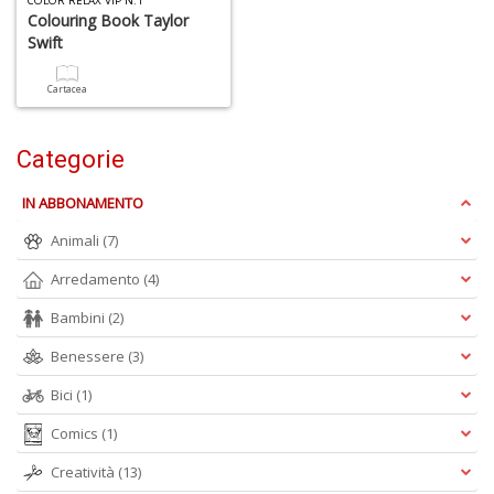
COLOR RELAX VIP N.1
Colouring Book Taylor
Swift
C
J
Cartacea
Categorie
4
IN ABBONAMENTO
n
Animali
(7)
in
di
Arredamento
(4)
Bambini
(2)
Benessere
(3)
Bici
(1)
S
Comics
(1)
fi
M
Creatività
(13)
al