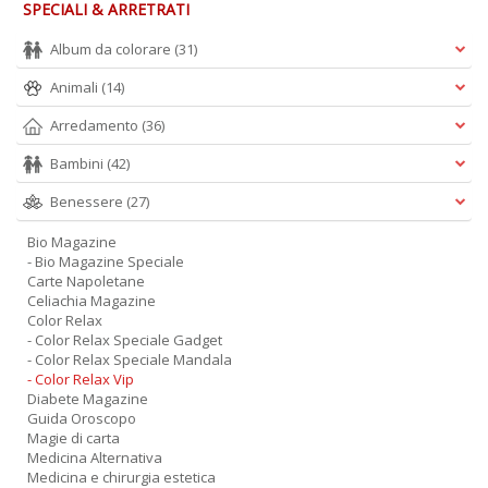
A
SPECIALI & ARRETRATI
T
U
Album da colorare
(31)
S
Animali
(14)
n
+
Arredamento
(36)
D
Bambini
(42)
Benessere
(27)
Bio Magazine
- Bio Magazine Speciale
Carte Napoletane
Celiachia Magazine
E
Color Relax
c
- Color Relax Speciale Gadget
Tu
- Color Relax Speciale Mandala
p
- Color Relax Vip
C
Diabete Magazine
S
Guida Oroscopo
T
Magie di carta
n
Medicina Alternativa
+
Medicina e chirurgia estetica