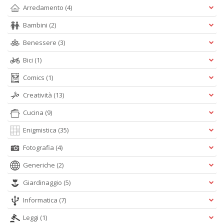
Arredamento
(4)
Bambini
(2)
Il
Benessere
(3)
m
c
Bici
(1)
7
Comics
(1)
a
G
Creatività
(13)
F
n
Cucina
(9)
+
D
Enigmistica
(35)
Fotografia
(4)
Generiche
(2)
Giardinaggio
(5)
Informatica
(7)
A
n
Leggi
(1)