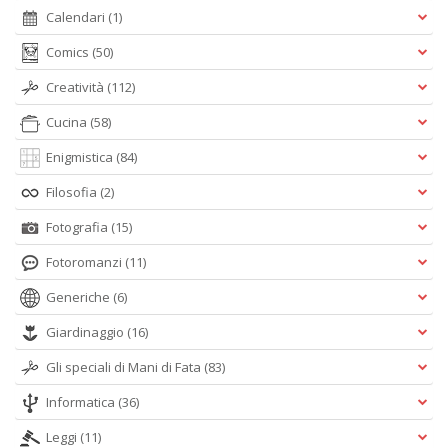
I
Calendari
(1)
L
Comics
(50)
P
C
Creatività
(112)
n
+
Cucina
(58)
D
Enigmistica
(84)
Filosofia
(2)
Fotografia
(15)
Fotoromanzi
(11)
Generiche
(6)
A
L
Giardinaggio
(16)
O
C
Gli speciali di Mani di Fata
(83)
n
Informatica
(36)
Leggi
(11)