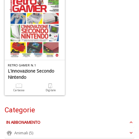
Fa
C
S
n
+
D
RETRO GAMER N.1
L'innovazione Secondo
Nintendo
G
Cartacea
Digitale
H
A
C
Categorie
R
n
IN ABBONAMENTO
+
D
Animali
(5)