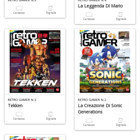
RETRO GAMER N.5
RETRO GAMER N.4
La Leggenda Di Mario
1
n
Cartacea
Digitale
in
Cartacea
Digitale
di
P
M
6
f
RETRO GAMER N.3
RETRO GAMER N.2
Tekken
La Creazione Di Sonic
+
Generations
di
c
Cartacea
Digitale
Cartacea
Digitale