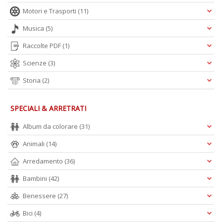
c
Motori e Trasporti
(11)
d
C
Musica
(5)
F
n
Raccolte PDF
(1)
+
D
Scienze
(3)
Storia
(2)
SPECIALI & ARRETRATI
D
Q
Album da colorare
(31)
n
+
Animali
(14)
D
Arredamento
(36)
Bambini
(42)
Benessere
(27)
P
di
Bici
(4)
fi