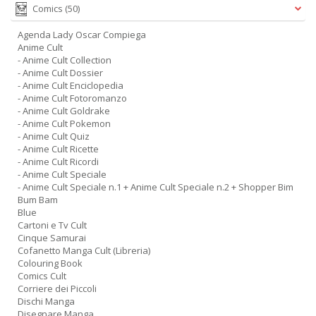
D
Comics
(50)
Agenda Lady Oscar Compiega
Anime Cult
- Anime Cult Collection
- Anime Cult Dossier
S
- Anime Cult Enciclopedia
ag
- Anime Cult Fotoromanzo
s
- Anime Cult Goldrake
di
- Anime Cult Pokemon
i
- Anime Cult Quiz
Il
- Anime Cult Ricette
M
- Anime Cult Ricordi
- Anime Cult Speciale
C
- Anime Cult Speciale n.1 + Anime Cult Speciale n.2 + Shopper Bim
I
Bum Bam
n
Blue
+
Cartoni e Tv Cult
D
Cinque Samurai
Cofanetto Manga Cult (Libreria)
Colouring Book
Comics Cult
Corriere dei Piccoli
Dischi Manga
Disegnare Manga