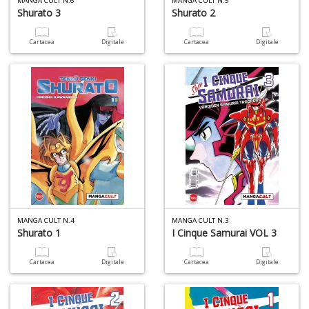
MANGA CULT N.6
MANGA CULT N.5
Shurato 3
Shurato 2
S
p
Cartacea
Digitale
Cartacea
Digitale
u
a
-
C
A
a
MANGA CULT N.4
MANGA CULT N.3
p
Shurato 1
I Cinque Samurai VOL 3
S
i
Cartacea
Digitale
Cartacea
Digitale