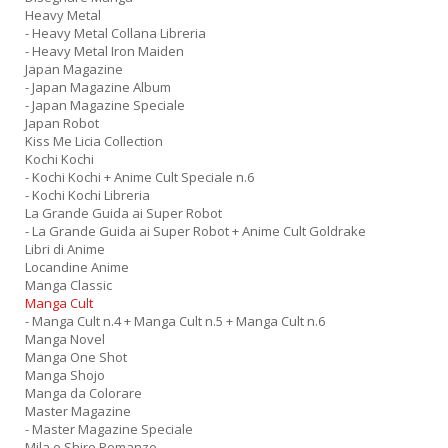
Heavy Metal
- Heavy Metal Collana Libreria
A
- Heavy Metal Iron Maiden
L
Japan Magazine
O
- Japan Magazine Album
C
- Japan Magazine Speciale
n
Japan Robot
Kiss Me Licia Collection
Kochi Kochi
- Kochi Kochi + Anime Cult Speciale n.6
- Kochi Kochi Libreria
La Grande Guida ai Super Robot
- La Grande Guida ai Super Robot + Anime Cult Goldrake
Libri di Anime
Locandine Anime
Manga Classic
Manga Cult
- Manga Cult n.4 + Manga Cult n.5 + Manga Cult n.6
Manga Novel
Manga One Shot
Manga Shojo
Manga da Colorare
Master Magazine
- Master Magazine Speciale
Mila e Shiro Romanzo