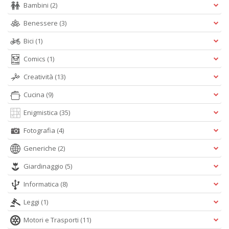
Bambini
(2)
I
R
Benessere
(3)
p
n
Bici
(1)
+
D
Comics
(1)
Creatività
(13)
Cucina
(9)
S
Enigmistica
(35)
d
Fotografia
(4)
G
A
Generiche
(2)
C
S
Giardinaggio
(5)
n
+
Informatica
(8)
D
Leggi
(1)
Motori e Trasporti
(11)