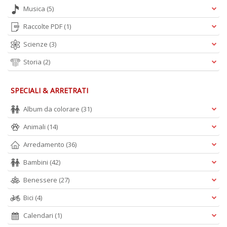
Musica
(5)
Raccolte PDF
(1)
Scienze
(3)
S
&
Storia
(2)
C
n
+
SPECIALI & ARRETRATI
D
Album da colorare
(31)
Animali
(14)
Arredamento
(36)
A
p
Bambini
(42)
le
Benessere
(27)
e
T
Bici
(4)
N
n
Calendari
(1)
+