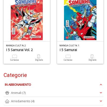
L
o
L
G
V
S
MANGA CULT N.2
MANGA CULT N.1
n
I 5 Samurai Vol. 2
I 5 Samurai
+
D
Cartacea
Digitale
Cartacea
Digitale
Categorie
R
IN ABBONAMENTO
p
Animali
(7)
2
Il
Arredamento
(4)
M
C